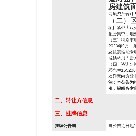
房建筑面
两项资产合计占
（二）
项目紧邻大双
配套集中，地
（三）特别事
2023年9月
及抗震性能专项
成结构加固后
（四）咨询对
邓先生159280
欢迎意向方致
注：本公告为
准，提醒
各意
二、转让方信息
三、挂牌信息
挂牌公告期
自公告之日起1