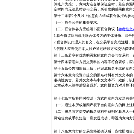
算账户为准）。意向方在交纳保证金时，若自身漏
定时间内无法及时参与交易，所引发的后果由意向
第十二条若2个及以上的意向方组成联合体报名参
（一）符合公告的相关要求。
（二）联合体各方应签署书面联合协议【
参考性文
1.联合协议应当载明联合体各方的主体身份、联
2.联合体以代理人的名义，在交易平台完成注册、
3.代理人应当使用本人账户通过转账方式交纳保证
第十三条若享有优先购买权的意向方参与交易的，
第十四条若意向方提交资料的内容不符合要求，应
第十五条公告期限截止后，已完成报名手续的意向
第十六条意向投资方提交的报名材料有外文文本的
准确性负责。若外文文本与中文文本不一致的，以
公章或本人签字后提交我所。意向投资方对其翻译
第十七条本所将同时按以下方式向意向方发送有关
（一）通过本所或第四产权平台向意向方的网上注
（二）按意向方提交的报名材料中载明的联系人手
网站信息或手机短信一旦发送成功，即视为意向方
第十八条意向方的交易资格被确认后，应按照项目