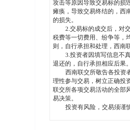
攻击等原因导致交易标的损
瘫痪，导致交易
终结的
，西
的
损失
。
2.交易标的成交后，
税费等一切费用、纷争等
，
则
，
自行承担和处理，西南
3.
投资者因填写信息不
退还的，自行承担相应后果
西南联交所敬告各投资
理性参与交易，树立正确投
联交所各项交易活动的全部
易
决策
。
投资有风险，交易须谨