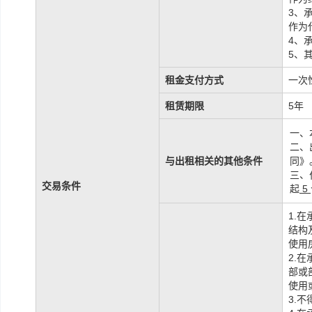
3、
作为
4、
5、
租金支付方式
一次
租赁期限
5年
一、
二、
与出租相关的其他条件
同》
三、
交易条件
起
5
1.
结构
使用
2.
部或
使用
3.