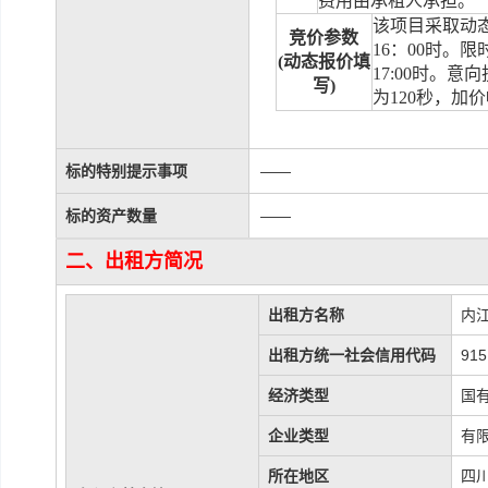
费用由承租人承担。
该项目采取动
竞价参数
16
：
00
时。限
(
动态报价填
17:00
时。意向
写
)
为
120
秒
，
加价
标的特别提示事项
——
标的资产数量
——
二、出租方简况
出租方名称
内
出租方统一社会信用代码
915
经济类型
国
企业类型
有
所在地区
四