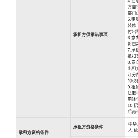
4.
方自
部门
5.
装修
付出
承租方须承诺事项
6.
将首
7.
抵扣
8.
出租
江分
的权
9.
法取
用途
10
后再
中华
承租方资格条件
人,
承租方资格条件