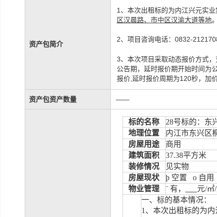
1、本次出租标的为内江兴元实
区汉晨路、市中区汉渝大道等地
2、项目咨询电话：0832-21217
资产包简介
3、本次项目采取动态报价方式，
公告期，延时报价期开始时间为公
报价,延时报价周期为120秒，加
资产包资产数量
——
标的名称
28
号标的：东
地理位置
内江市东兴区
房屋用途
商用
建筑面积
37.38
平方米
装修情况
见实物
房屋现状
þ
空置
o
自用
物业管理
¨
有
，
元
/
㎡
/
一、标的基本情况：
1
、本次出租标的
为内