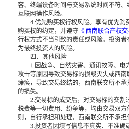
容
、
终端设备时间与
交易系统
时间不符
、
互联网操作风险
。
4.
优先购买权行权风险。
享有优先购
购买权的约定，并遵守
《
西南联合产权交
行权方式不当引致的责任或风险。投资者
为最终投资人的风险。
四、其他风险
1.
因战争、自然灾害、
通讯故障、电
攻击等原因导致交易标的损毁灭失或西南
瘫痪，导致交易
终结的
，西南联交所不承
的
损失
。
2.交易标的成交后，对交易标的交
税费等一切费用、纷争等
，
均由交易双方
则
，
自行承担和处理，西南联交所不承担
3.
投资者因填写信息不真实、不准确