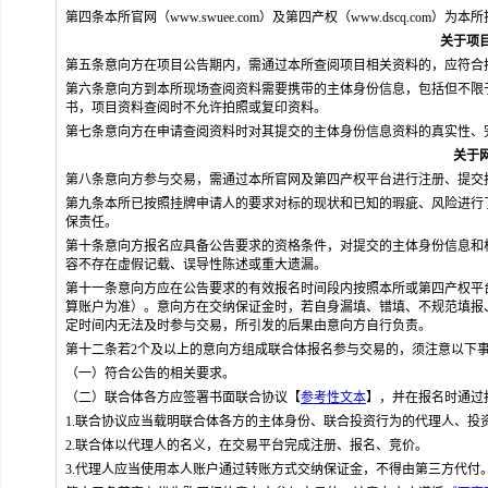
第四条本所官网（www.swuee.com）及第四产权（www.dscq.c
关于项
第五条意向方在项目公告期内，需通过本所查阅项目相关资料的，应符合
第六条意向方到本所现场查阅资料需要携带的主体身份信息，包括但不限
书，项目资料查阅时不允许拍照或复印资料。
第七条意向方在申请查阅资料时对其提交的主体身份信息资料的真实性、
关于
第八条意向方参与交易，需通过本所官网及第四产权平台进行注册、提交
第九条本所已按照挂牌申请人的要求对标的现状和已知的瑕疵、风险进行
保责任。
第十条意向方报名应具备公告要求的资格条件，对提交的主体身份信息和
容不存在虚假记载、误导性陈述或重大遗漏。
第十一条意向方应在公告要求的有效报名时间段内按照本所或第四产权平
算账户为准）。意向方在交纳保证金时，若自身漏填、错填、不规范填报
定时间内无法及时参与交易，所引发的后果由意向方自行负责。
第十二条若2个及以上的意向方组成联合体报名参与交易的，须注意以下
（一）符合公告的相关要求。
（二）联合体各方应签署书面联合协议【
参考性文本
】，并在报名时通过
1.联合协议应当载明联合体各方的主体身份、联合投资行为的代理人、投
2.联合体以代理人的名义，在交易平台完成注册、报名、竞价。
3.代理人应当使用本人账户通过转账方式交纳保证金，不得由第三方代付