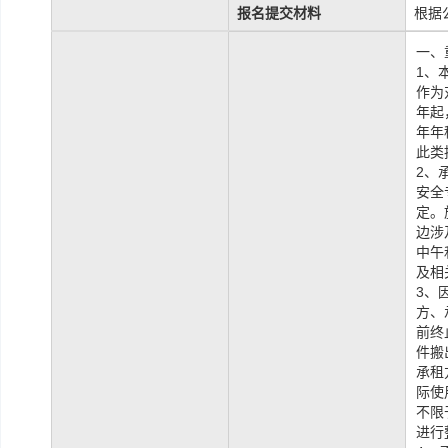
报名提交材料
根据
一、
1、
作为
年起
年年
此类
2、
安全
定。
边涉
中午
及相
3、
方、
前终
件搬
承租
际使
不限
进行