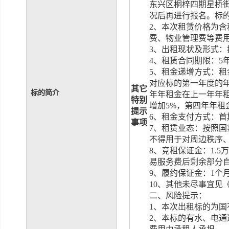
东兴区桐梓四期星桥
况后再进行报名。
标
2
、本次租赁价格为含
费、
物业管理费等费
3
、
出租现状及形式：
4
、租赁合同期限：
5
5
、租金递增方式：租
对应标的第
一
年度的
其它
标的简介
年年租金在上一年年
特别
增加
5%
，第四年年租
提示
6
、租金支付方式：
首
事项
7
、租赁业态：按照国
不得用于对周边秩序
8
、竞租保证金：
1.5
万
易服务费后剩余部分
9
、
履约保证金：
1
个
1
0
、其他未尽事宜见
二、风险提示：
1
、本次出租标的为国
2
、本标的有水、电通