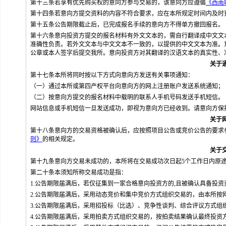
第十三条若享有优先购买权的意向方参与交易的，该意向方应遵循
《西南
第十四条若意向方提交资料的内容不符合要求，应在本所规定时间内及时
第十五条公告期限截止后，已完成报名手续的意向方不得单方撤回报名。
第十六条意向投资方提交的报名材料有外文文本的，需自行翻译成中文文
准确性负责。若外文文本与中文文本不一致的，以提供的中文文本为准。
公章或本人签字后提交我所。意向投资方对其翻译的汉语文本的真实性、
关于
第十七条本所将同时按以下方式向意向方发送有关事项通知：
（一）通过本所或第四产权平台向意向方的网上注册账户发送系统通知；
（二）按意向方提交的报名材料中载明的联系人手机号码发送手机短信。
网站信息或手机短信一旦发送成功，即视为意向方已经收到。请意向方保
关于
第十八条意向方的交易资格被确认后，应按照项目公告或竞价公告的要求
则》
的相关规定。
关于
第十九条意向方交易未成功的，本所将在交易成功次日起5个工作日内原
第二十条本须知所称交易成功是指：
1.公告期限届满后，若仅征集到一家合格意向投资方的
,
且被确认具备投资
2.公告期限届满后，采用动态竞价和集中竞价方式组织交易的，由本所按
3.公告期限届满后，采用招投标（比选）、竞争性谈判、综合评议方式
4.公告期限届满后，采用拍卖方式组织交易的，按拍卖结果确认最终投资