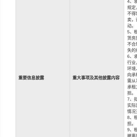
4、
规定
不得
卖，
动。
5、
赁房
不合
失的
6、
行业
环境
向承
重要信息披露
重大事项及其他披露内容
需从
承租
担。
7、
实际
情况
8、
担。
9、
撤离