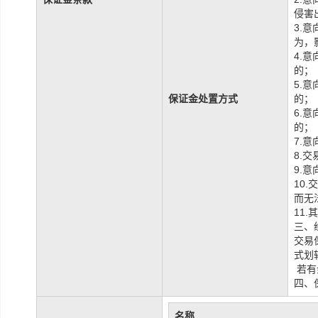
侵害
3.
为，
4.
的；
5.
保证金处置方式
的；
6.
的；
7.
8.
9.
10
而无
11
三、
交易
式划
若有
四、
名称