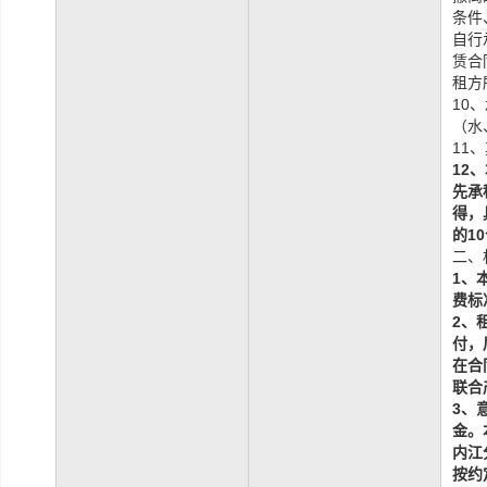
条件
自行
赁合
租方
10
（水
11
12
、
先承
得，
的
10
二、
1、
费标
2、
付，
在合
联合
3、
金。
内江
按约