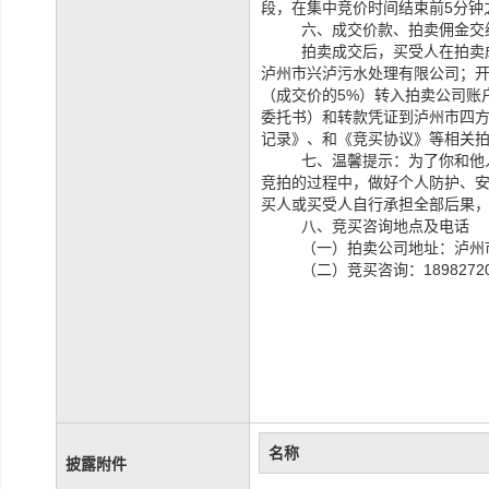
段，在集中竞价时间结束前5分钟
六、成交价款、拍卖佣金交
拍卖成交后，买受人在拍卖
泸州市兴泸污水处理有限公司；
（
成交价的
5%
）转入拍卖公司账
委托书）和转款凭证到泸州市四
记录》、和《竞买协议》等相关
七、温馨提示：为了你和他
竞拍的过程中，做好个人防护、
买人或买受人自行承担全部后果
八、竞买咨询地点及电话
（一）拍卖公司地址：泸州市
（二）竞买咨询：1898272
名称
披露附件