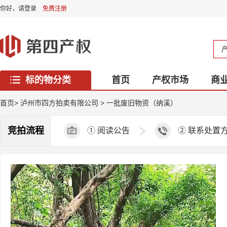
你好，
请登录
免费注册
标的物分类
首页
产权市场
商
西藏专区
首页
>
泸州市四方拍卖有限公司
>
一批废旧物资（纳溪）
竞拍流程
①
阅读公告
②
联系处置