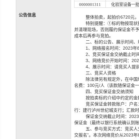
0000001311
化验室设备一
公告信息
整体拍卖，起拍价
6720元
特别提醒：
①
标的物
按现状
并清理现场，否则履约保证金不
成本后再参与竞拍。
二、标的公告、展示时间、
1、网络报名时间：2023年
2、竞买保证金交纳截止时间：
3、网络竞价开始时间：202
4、展示时间：请竞买人提
三、竞买人资格
除法律另有规定外，在中国
名费：
100元/人（该款随保证
四、竞买保证金交纳须知
按拍卖标的介绍中约定的金
竞买保证金转款账户：户名
行：建行泸州世纪城支行；汇款
保证金交纳截止时间：
202
保证金（最终以银行系统确认到
五、参与竞买方式：竞买人
交报名”。本次网络竞价从2023年