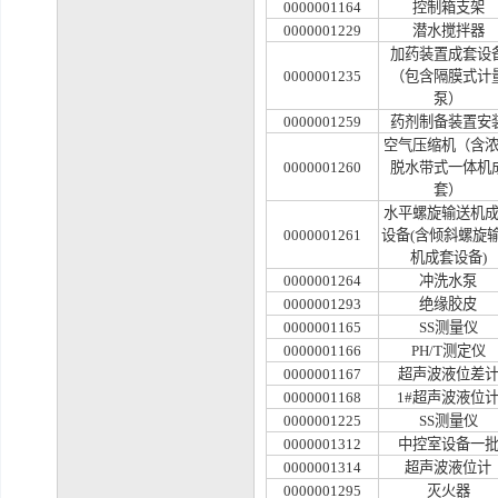
0000001164
控制箱支架
0000001229
潜水搅拌器
加药装置成套设
0000001235
（包含隔膜式计
泵）
0000001259
药剂制备装置安
空气压缩机（含
0000001260
脱水带式一体机
套）
水平螺旋输送机
0000001261
设备
(含倾斜螺旋
机成套设备)
0000001264
冲洗水泵
0000001293
绝缘胶皮
0000001165
SS测量仪
0000001166
PH/T测定仪
0000001167
超声波液位差
0000001168
1#超声波液位
0000001225
SS测量仪
0000001312
中控室设备一
0000001314
超声波液位计
0000001295
灭火器