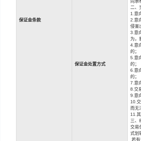
向承
二、
1.
保证金条款
2.
侵害
3.
为，
4.
的；
5.
保证金处置方式
的；
6.
的；
7.
8.
9.
10
而无
11
三、
交易
式划
若有