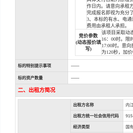
作日内。请意向承租
完成报名即视为充分
3
、本标的有水、电通
费用由承租人承担。
该项目采取动
竞价参数
16
：
00
时。限
(
动态报价填
17:00
时。意向
写
)
为
120
秒
，
加价
标的特别提示事项
——
标的资产数量
——
二、出租方简况
出租方名称
内
出租方统一社会信用代码
915
经济类型
国