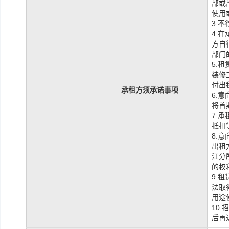
部或
使用
3.
4.
方自
部门
5.
装修
付出
承租方须承诺事项
6.
将首
7.
抵扣
8.
出租
江分
的权
9.
法取
用途
10
后再