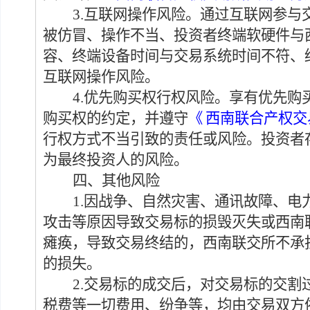
3.互联网操作风险
。
通过互联网
参与
被仿冒
、
操作不当
、投资者终端软硬件
与
容
、
终端设备时间与
交易系统
时间不符
、
互联网操作风险
。
4.
优先购买权行权风险。
享有优先购
购买权的约定，并遵守
《
西南联合产权交
行权方式不当引致的责任或风险。投资者
为最终投资人的风险。
四、其他风险
1.
因战争、自然灾害、
通讯故障、电
攻击等原因导致交易标的损毁灭失或西南
瘫痪，导致交易
终结的
，西南联交所不承
的
损失
。
2.交易标的成交后，对交易标的交
税费等一切费用、纷争等
，
均由交易双方