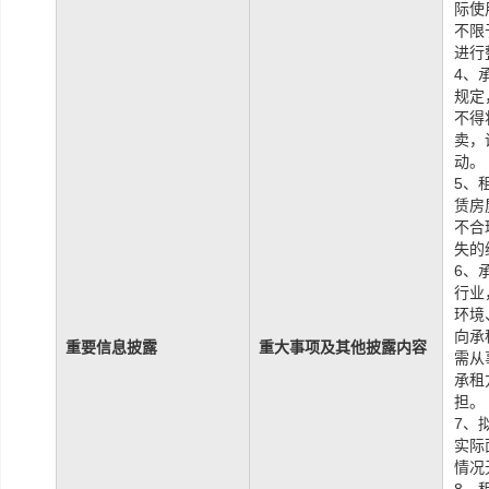
际使
不限
进行
4、
规定
不得
卖，
动。
5、
赁房
不合
失的
6、
行业
环境
向承
重要信息披露
重大事项及其他披露内容
需从
承租
担。
7、
实际
情况