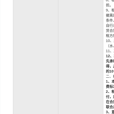
8、
担。
9、
撤离
条件
自行
赁合
租方
10
（水
11
12
、
先承
得，
的
10
二、
1、
费标
2、
付，
在合
联合
3、