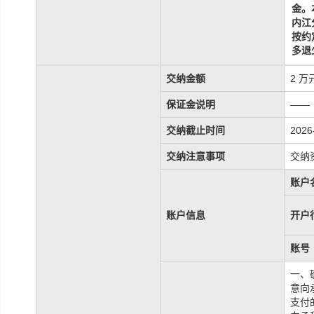
金。
内江
按约
多退
交纳金额
2 万
保证金说明
——
交纳截止时间
2026
交纳注意事项
交纳
账户
账户信息
开户
账号
一、
意向
支付