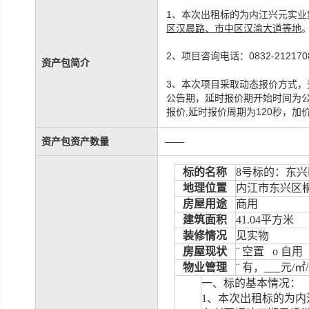
1、本次出租标的为内江兴元实
区汉晨路、市中区汉渝大道等地
2、项目咨询电话：0832-21217
资产包简介
3、本次项目采取动态报价方式，
公告期，延时报价期开始时间为公
报价,延时报价周期为120秒，加
资产包资产数量
——
标的名称
8
号标的：东兴
地理位置
内江市东兴区
房屋用途
商用
建筑面积
41.04
平方米
装修情况
见实物
房屋现状
¨
空置
o
自用
物业管理
¨
有
，
元
/
㎡
/
一、标的基本情况：
1
、本次出租标的
为内