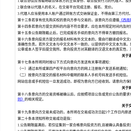
1.联合协议应当载明联合体各方的主体身份、联合投资行为的代理人、投
2.联合体以代理人的名义，在交易平台完成注册、报名、竞价。
3.代理人应当使用本人账户通过转账方式交纳保证金，不得由第三方代付
第十三条若享有优先购买权的意向方参与交易的，该意向方应遵循
《西南
第十四条若意向方提交资料的内容不符合要求，应在本所规定时间内及时
第十五条公告期限截止后，已完成报名手续的意向方不得单方撤回报名。
第十六条意向投资方提交的报名材料有外文文本的，需自行翻译成中文文
准确性负责。若外文文本与中文文本不一致的，以提供的中文文本为准。
公章或本人签字后提交我所。意向投资方对其翻译的汉语文本的真实性、
关于
第十七条本所将同时按以下方式向意向方发送有关事项通知：
（一）通过本所或第四产权平台向意向方的网上注册账户发送系统通知；
（二）按意向方提交的报名材料中载明的联系人手机号码发送手机短信。
网站信息或手机短信一旦发送成功，即视为意向方已经收到。请意向方保
关于
第十八条意向方的交易资格被确认后，应按照项目公告或竞价公告的要求
则》
的相关规定。
关于
第十九条意向方交易未成功的，本所将在交易成功次日起5个工作日内原
第二十条本须知所称交易成功是指：
1.公告期限届满后，若仅征集到一家合格意向投资方的
,
且被确认具备投资