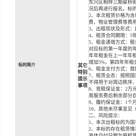
东兴区桐梓三期星桥
况后再进行报名。
标
2
、本次租赁价格为含
费、
物业管理费等费
3
、
出租现状及形式：
4
、租赁合同期限：
5
5
、租金递增方式：租
对应标的第
一
年度的
年年租金在上一年年
增加
5%
，第四年年租
标的简介
其它
6
、租金支付方式：
首
特别
7
、租赁业态：按照国
提示
不得用于对周边秩序
事项
8
、竞租保证金：
2
万
易服务费后剩余部分
9
、
履约保证金：
1
个
1
0
、其他未尽事宜见
二、风险提示：
1
、本次出租标的为国
2
、本标的存在租赁情
具体交付日期为原租