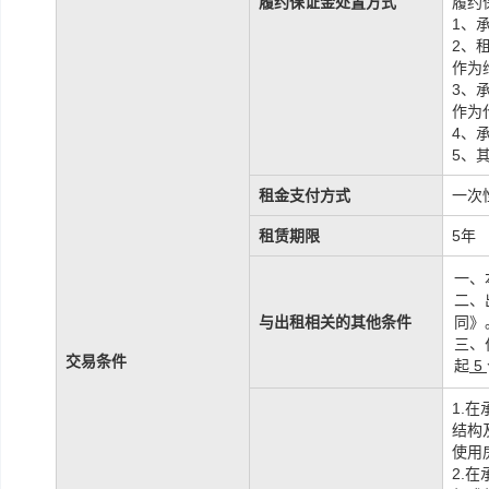
履约保证金处置方式
履约
1、
2、
作为
3、
作为
4、
5、
租金支付方式
一次
租赁期限
5年
一、
二、
与出租相关的其他条件
同》
三、
交易条件
起
5
1.
结构
使用
2.