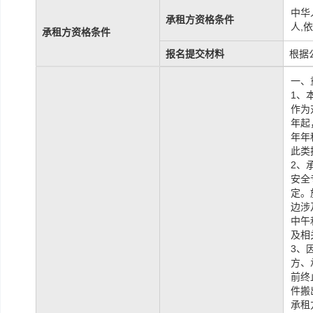
中华
承租方资格条件
人,
承租方资格条件
报名提交材料
根据
一、
1、
作为
年起
年年
此类
2、
安全
定。
边涉
中午
及相
3、
方、
前终
件搬
承租