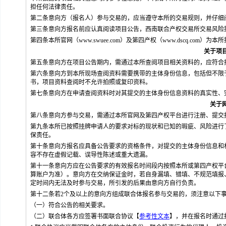
担任何法律责任。
第二条意向方（报名人）参与交易的，应当遵守本所的交易规则，并仔细
第三条意向方报名前应认真阅读项目公告，西南联合产权交易所交易风险
第四条本所官网（www.swuee.com）及第四产权（www.dscq.c
关于项
第五条意向方在项目公告期内，需通过本所查阅项目相关资料的，应符合
第六条意向方到本所现场查阅资料需要携带的主体身份信息，包括但不限
书，项目资料查阅时不允许拍照或复印资料。
第七条意向方在申请查阅资料时对其提交的主体身份信息资料的真实性、
关于
第八条意向方参与交易，需通过本所官网及第四产权平台进行注册、提交
第九条本所已按照挂牌申请人的要求对标的现状和已知的瑕疵、风险进行
保责任。
第十条意向方报名应具备公告要求的资格条件，对提交的主体身份信息和
容不存在虚假记载、误导性陈述或重大遗漏。
第十一条意向方应在公告要求的有效报名时间段内按照本所或第四产权平
算账户为准）。意向方在交纳保证金时，若自身漏填、错填、不规范填报
定时间内无法及时参与交易，所引发的后果由意向方自行负责。
第十二条若2个及以上的意向方组成联合体报名参与交易的，须注意以下
（一）符合公告的相关要求。
（二）联合体各方应签署书面联合协议【
参考性文本
】，并在报名时通过