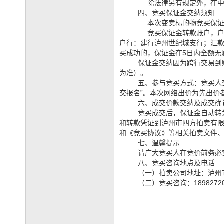
除法律另有规定外，在
四、竞买保证金交纳须知
本次变卖标的物竞买保
竞买保证金转款账户，
户行：建行泸州世纪城支行；
汇
买成功的，保证金在5日内全额无
保证金交纳因为跨行交易到
为准）。
五、
参与竞买方式：竞买人
交报名”。
本次网络出价为先出价
六、成交价款交纳及成交确
竞买成交后，保证金自动转
和转款凭证到泸州市四方拍卖有
和《竞买协议》等相关拍卖文件
七、温馨提示
请广大竞买人在竞价前务必
八、竞买咨询地点及电话
（一）拍卖公司地址：泸州市
（二）竞买咨询：1898272