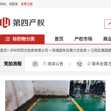
你好，
请登录
免费注册
标的物分类
首页
产权市场
商
西藏专区
首页
>
泸州市四方拍卖有限公司
>
玫瑰园车位第六次变卖
>
江阳区惠园路
竞拍流程
①
阅读公告
②
联系处置