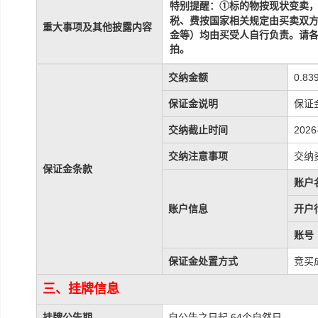
标的物
按现状
变
特别提醒：
①
卖
税、费按国家相关规定由买卖双
重大事项及其他披露内容
金等）均由买受人自行负责
。请
拍。
交纳金额
0.83
保证金说明
保证
交纳截止时间
2026
交纳注意事项
交纳
保证金条款
账户
账户信息
开户
账号
保证金处置方式
竞买
三、挂牌信息
挂牌公告期
自公告之日起 64个自然日