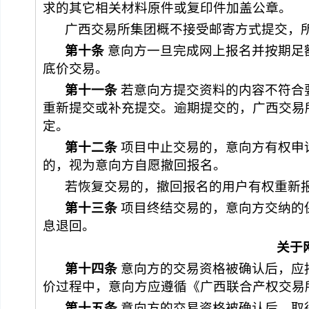
求的其它相关材料原件或复印件加盖公章。
广西交易所集团
概不接受邮寄方式提交，
第
十
条
 意向方一旦完成网上报名并按期
底价交易。
第十
一
条
 若意向方提交资料的内容不符合
重新提交或补充提交。逾期提交的，
广西交易
定。
第十
二
条
 项目中止交易的，意向方有权申
的，视为意向方自愿撤回报名。
若恢复交易的，撤回报名的用户有权重新
第十
三
条
 项目终结交易的，意向方交纳的
息退回。
关于
第十
四
条
 意向方的交易资格被确认后，
价过程中，意向方应遵循《广西联合产权
交易
第十
五
条
 意向方的交易资格被确认后，取