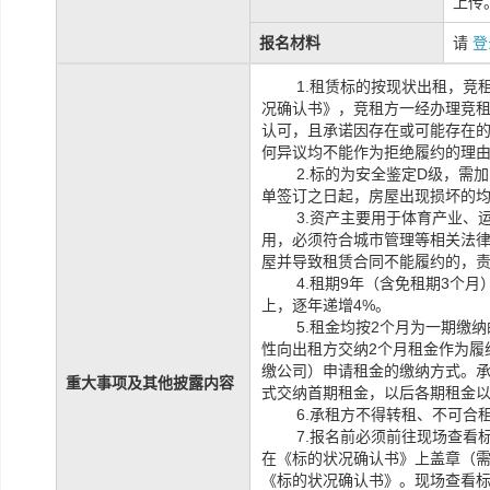
上传
报名材料
请
登
1.
租赁标的按现状出租，竞
况确认书》，竞租方一经办理竞
认可，且承诺因存在或可能存在
何异议均不能作为拒绝履约的理
2.
标的为安全鉴定
D
级，需加
单签订之日起，房屋出现损坏的
3.
资产主要用于体育产业、
用，必须符合城市管理等相关法
屋并导致租赁合同不能履约的，
4.
租期
9
年（含免租期
3
个月
上，逐年递增
4%
。
5.
租金均按
2
个月为一期缴纳
性向出租方交纳
2
个月租金作为履
缴公司）申请租金的缴纳方式。
重大事项及其他披露内容
式交纳首期租金，以后各期租金
6.
承租方不得转租、不可合
7.
报名前必须前往现场查看
在《标的状况确认书》上盖章（
《标的状况确认书》。现场查看