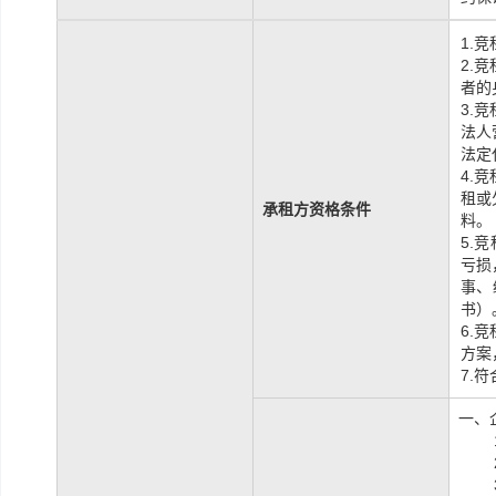
1.
竞
2.
竞
者的
3.
竞
法人
法定
4.
竞
租或
承租方资格条件
料。
5.
竞
亏损
事、
书）
6.
竞
方案
7.
一、