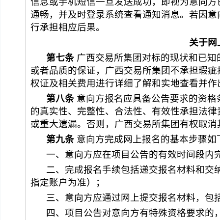
信息或手机短信一旦发送成功，即视为意向方
通畅，并及时登录系统查看通知消息。若因意
行承担相应后果。
关于网
第
七
条
广西交易所集团
对标的现状和已知
或者品质的保证，
广西交易所集团
不承担瑕疵
权证及相关费用进行详细了解和实地查看并作
第
八
条
 意向方报名应具备公告要求的资
的真实性、完整性、合法性、有效性承担法律
或重大遗漏。否则，
广西交易所集团
有权取消
第
九
条
 意向方完成网上报名的基本步骤如
一、意向方应在项目公告的有效时间段内
二、完成报名手续包括递交报名材料和交
指定账户为准）；
三、意向方应通过网上提交报名材料，包括
四、项目公告对意向方有特殊资格要求的