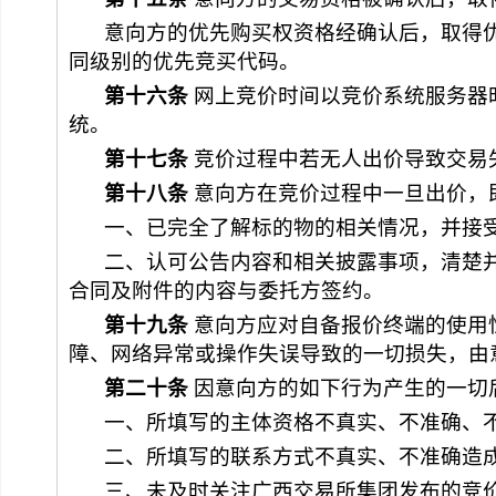
意向方的优先购买权资格经确认后，取得
同级别的优先竞买代码。
第十
六
条
 网上竞价时间以竞价系统服务
统。
第十
七
条
 竞价过程中若无人出价导致交
第十
八
条
 意向方在竞价过程中一旦出价，
一、已完全了解标的物的相关情况，并接
二、认可公告内容和相关披露事项，清楚
合同及附件的内容与委托方签约。
第
十九
条
 意向方应对自备报价终端的使
障、网络异常或操作失误导致的一切损失，由
第二十条
 因意向方的如下行为产生的一切
一、所填写的主体资格不真实、不准确、
二、所填写的联系方式不真实、不准确造
三、未及时关注
广西交易所集团
发布的竞