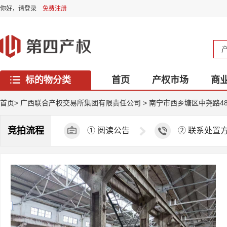
你好，
请登录
免费注册
标的物分类
首页
产权市场
商
西藏专区
首页
>
⼴西联合产权交易所集团有限责任公司
>
南宁市西乡塘区中尧路48
竞拍流程
①
阅读公告
②
联系处置