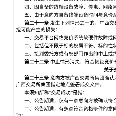
四、因自备的终端设备故障、停电、网络
五、由于意向方自备终端设备时间与竞价
第二十
一
条
 发生下列情形之一的，
广西交
担可能产生的损失：
一、交易平台网络竞价系统软硬件故障或
二、包括但不限于标的权属不符、标的性
三、接到委托方或有权部门作出的中止或
第二十
二
条
 中止情形消失，符合恢复竞价
关于
第二十
三
条
 意向方被
广西交易所集团
确认
广西交易所集团
指定地点签署成交文件。
本须知所称
“交易成功”是指：
一、
公告期满，
仅有一家意向方被确认符
二、
公告期满，有多家符合资格条件的意
功
；