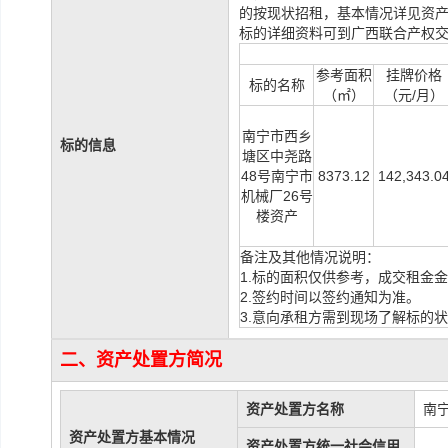
的按现状招租，基本情况详见资
标的详细资料可到广西联合产权交
参考面积
挂牌价格
标的名称
（㎡）
（元
/
月）
南宁市西乡
标的信息
塘区中尧路
48
号南宁市
8373.12
142,343.0
机械厂
26
号
楼资产
备注及其他情况说明：
1.
标的面积仅供参考，成交租金金
2.
签约时间以签约通知为准。
3.
意向承租方需到现场了解标的状
二、资产处置方简况
资产处置方名称
南
资产处置方基本情况
资产处置方统一社会信用