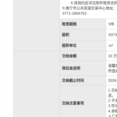
8.
其他约定详见附件租赁合
9.南宁市公共资源交易中心地址
0771-2856762
租赁期限
9年
面积
8373
面积单位
m²
交纳金额
10 
温馨
保证金说明
所造
交纳截止时间
2026
1.
交
息。
2.
不
交纳注意事项
3.
符
4.
入广