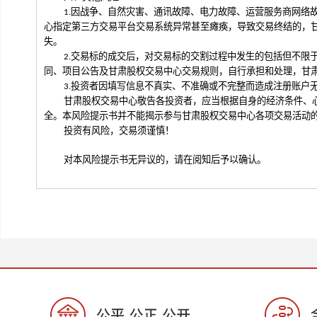
1.
因战争、自然灾害、
通讯故障、电力故障、运营服务商网络
心
指定第三方交易平台
交易系统异常甚至瘫痪，导致交易
终结的
，
失
。
2.交易标的成交后，对交易标的交割过程中发生的包括但不限
同
、
项目公告及
甘肃股权交易中心
交易规则
，
自行承担和处理，
甘
3.
投资者因填写信息不真实、不准确或不完整而造成注册账户
甘肃股权交易中心
敬告各投资者，应当根据自身的经济条件、
全。本风险提示书并不能揭示参与
甘肃股权交易中心
各项交易活动
投资有风险，交易须谨慎！
对本风险提示书无异议的，请在阅知后予以确认。