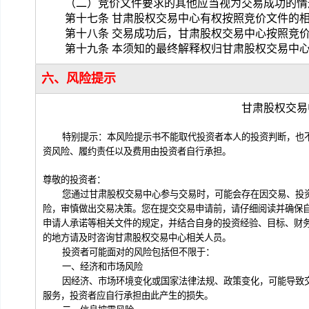
（
二
）
竞价文件
要求的其他应当视为交易成功的情
第十七条 
甘肃股权交易中心
有权
按照
竞价文件
的
第十八条 交易成功后，
甘肃股权交易中心
按照
竞
第十九条 本须知的最终解释权归
甘肃股权交易中
六、风险提示
甘肃股权交易
特别提示：本风险提示书不能取代投资者本人的投资判断，也
资风险、履约责任以及费用由投资者自行承担。
尊敬的投资者：
您通过
甘肃股权交易中心
参与交易时，可能会存在因交易、投
险，审慎做出交易决策。您在提交交易申请前，请仔细阅读并确保
申请人承诺等相关文件的规定，并结合自身的投资经验、目标、财
的地方请及时咨询
甘肃股权交易中心
相关人员。
投资者可能面对的
风险包括但不限于：
一、
经济和市场风险
因经济
、市场
环境变化
或
国家法律法规、政策变化，可能导致
服务，投资者
应
自行承担由此产生的
损失
。