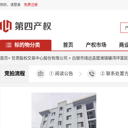
你好，
请登录
免费注册
标的物分类
首页
产权市场
商
西藏专区
首页
>
甘肃股权交易中心股份有限公司
>
白银市靖远县糜滩镇碾湾坪富民
竞拍流程
①
阅读公告
②
联系处置