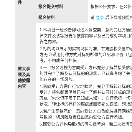
件
报名提交材料
根据公告要求，在公告
报名材料
请
登录
后下载或预览
1.本项目一经公告即可进入调查期，意向受让方
律文件及该等报告所披露内容以及已完成对本项目
告之内容。
2.标的均以展示的实物现状为准，甘肃股权交易
方无论采用何种方式对标的所做的介绍和评价（包
考，不构成任何担保。
3.一旦报名则视为意向受让方已充分了解并接受
重大事
的并完全了解及认可标的的现状，已认真考虑了关
项及其
能存在的一切风险。
他披露
内容
4.意向受让方需自行实地踏勘，充分了解转让标
受让方报名即表明其已完全了解并认可转让标的现
瑕疵（包含但不限于已知或未知），自行承担一切
状况、转让标的存在的瑕疵或面积勘丈误差、现场
5.若产生网络竞价，意向受让方自备终端进行网
导致的一切风险及责任由意向受让方自行承担。
6.因受让方违约导致标的再次挂牌的，若二次挂