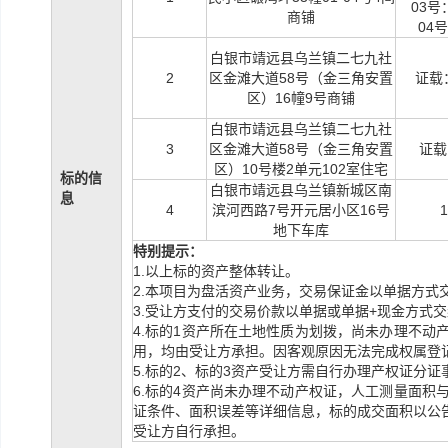
03号
商铺
04号
白银市靖远县乌兰镇二七九社
2
区金滩大道58号（金三角安置
证载：
区）16幢9号商铺
白银市靖远县乌兰镇二七九社
3
区金滩大道58号（金三角安置
证载
区）10号楼2单元102室住宅
标的信
白银市靖远县乌兰镇新城区南
息
4
滨河西路7号开元居小区16号
1
地下车库
特别提示：
1.以上标的资产整体转让。
2.本项目为盘活资产业务，交易保证金以单据方式
3.受让方支付的交易价款以单据或单据+现金方式
4.标的1资产所在土地性质为划拨，
尚未办理不动
用，均由受让方承担。因客观原因无法完成权属登
5.标的2、标的3资产受让方需自行办理产权证分证
6.标的4资产尚未办理不动产权证，人工测量面
证条件、面积误差等详细信息，标的成交面积以公
受让方自行承担。