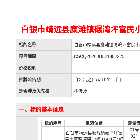
白银市靖远县糜滩镇碾湾坪富民
标的名称
白银市靖远县糜滩镇碾湾坪富民小
项目编码
DSCQ20260BB21452273
价格说明
——
挂牌公告期
自公告之日起 10个工作日
是否涉及优先权
不涉及
一、标的基本信息
标的序号
坐落位置
测量
01号
白银市靖远县糜滩镇碾湾坪富
02号
1
民小区碾湾坪33幢01-04号4间