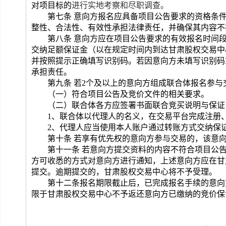
对项目
标的
进行实地考察和尽职调查
。
第七条 意向方报名应具备项目公告要求的资格条
整性、合法性、有效性承担法律责任，并确保其内容不
第八条 意向方应在项目公告要求的有效报名时间
交纳足额保证金（以在规定时间内到达
甘肃股权交易中
并按照提示正确填写识别码
。
若因意向方未填写识别码
承担责任。
第九条 若2个及以上的意向方组成联合体报名参
（一）符合
项目
公告
及竞价文件
的相关要求。
（二）联合体各方应签署书面
联合竞买说明与保证
1
、联合体以代理人的名义，在交易平台完成注册
2
、代理人应当使用本人账户通过转账方式交纳保
第十条 若享有优先权的意向方参与交易的，该意
第十一条 若意向方提交资料的内容不符合
项目
公
方可收悉的方式对意向方进行通知，上述意向方
应在
甘
提交。逾期提交的，
甘肃股权交易中心
将不予受理。
第十二条
报名
期限截止后，已完成报名手续的意向
限于
甘肃股权交易中心
不予返还意向方已缴纳的竞价保