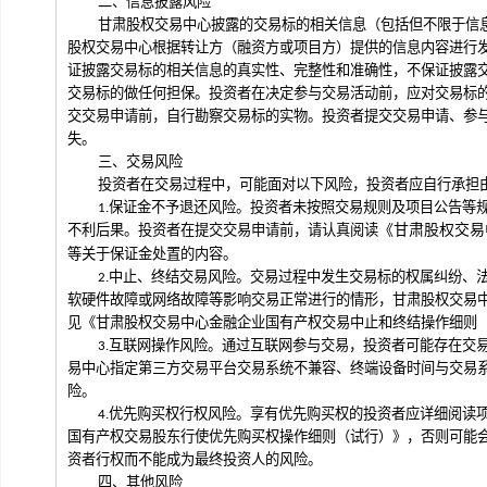
二、
信息披露风险
甘肃股权交易中心
披露的交易标的相关信息（包括但不限于信
股权交易中心
根据转让方（融资方或项目方）提供的信息内容进行
证披露交易标的相关信息的真实性、完整性和准确性，不保证披露
交易标的做任何担保。投资者在决定参与交易活动前，应对交易标
交交易申请前，自行勘察交易标的实物。投资者提交交易申请、参
失。
三、交易风险
投资者在交易过程中，可能面对以下风险，投资者应自行承担
1.
保证金不予退还风险。
投资者未按照交易规则及
项目
公告等
《
甘肃股权交易
不利后果
。投资者在
提交交易申请
前，请认真阅读
等关于保证金处置的内容。
2.
中止、终结交易风险。
交易过程中发生交易标的权属纠纷
、
软硬件故障
或
网络故障等影响交易正常进行的
情形，
甘肃股权交易
见
《
甘肃股权交易中心
金融企业国有产权交易中止和终结操作细则
3.互联网操作风险
。通过互联网
参与交易
，
投资者
可能存在
交
易中心
指定第三方交易平台
交易系统不兼容
、
终端设备时间与
交易
险
。
4.
优先购买权行权风险。享有优先购买权的投资者应详细阅读
国有产权交易股东行使优先购买权操作细则（试行）
》
，否则可能
资者行权而不能成为最终投资人的风险。
四、其他风险