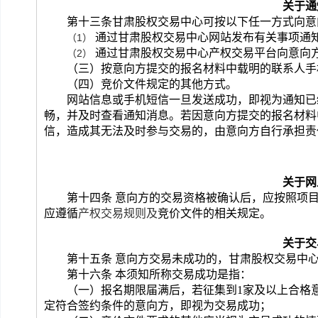
关于通
第十三条
甘肃股权交易中心
可
按以下
任一
方式向意
通过
甘肃股权交易中心
网站发布有关事项通
（1） 
通过
甘肃股权交易中心产权交易平台
向意向
（2） 
（
三
）按意向方提交的报名材料中载明的联系人手
（四）竞价文件规定的其他方式。
网站信息或手机短信一旦发送成功，即视为
通知
已
畅，并及时查看通知消息。若因意向方提交的报名材料
信
，造成
其无法及时参与交易的，由意向方自行承担责
关于网
第十四条 意向方的交易资格被确认后，应按照项
应遵循
产权交易规则
及
竞价文件
的相关规定。
关于交
第十五条 意向方交易未成功的，
甘肃股权交易中
第十六条 本须知所称交易成功是指：
（一）
报名
期限届满后，若征集到1家及以上合格
定符合签约条件的意向方，
即视为交易成功；