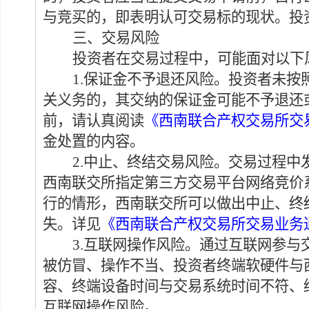
与竞买的，即表明认可交易标的现状。投
三、交易风险
投资者在交易过程中，可能面对以下
1.
保证金不予退还风险。
投资者未按
关义务的，
其
交纳的保证金可能
不予退还
前，请认真阅读
《西南联合产权交易所交
金处置的内容。
2.
中止、终结交易风险。
交易过程中
西南联交所指定第三方交易平台网络
竞价
行的
情形，西南联交所可以做出
中止
、
终
失。
详见
《西南联合产权交易所交易业务
3.互联网操作风险
。
通过互联网
参与
被仿冒
、
操作不当
、投资者终端软硬件
与
容
、
终端设备时间与
交易系统
时间不符
、
互联网操作风险
。