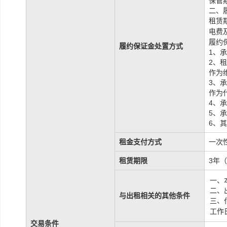
保管
二、
租赁
电费
履约
履约保证金处置方式
1、
2、
作为
3、
作为
4、
5、
6、
租金支付方式
一次
租赁期限
3年
一、
二、
与出租相关的其他条件
三、
工作
交易条件