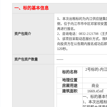
一、标的基本信息
1
、本次出租标的为内江供应链集
侧
，位于内江市市中区邓家坝安
再进行报名。
资产包简介
2、咨询电话：0832-2121708（
3、
该项目采取动态报价方式，限
向投资方在公告期内报名成功后
120
秒。
资产包资产数量
——
2
号标的
-
内
标的名称
地理位置
房屋用途
商业
建筑面积
1669.45
㎡
一、标的基本
1
、本次出租