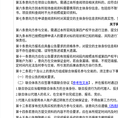
第五条意向方在项目公告期内，需通过本所查阅项目相关资料的，应符合
第六条意向方到本所现场查阅资料需要携带的主体身份信息，包括但不限
书，项目资料查阅时不允许拍照或复印资料。
第七条意向方在申请查阅资料时对其提交的主体身份信息资料的真实性、
关于
第八条意向方参与交易，需通过本所官网及第四产权平台进行注册、提交
第九条本所已按照挂牌申请人的要求对标的现状和已知的瑕疵、风险进行
保责任。
第十条意向方报名应具备公告要求的资格条件，对提交的主体身份信息和
容不存在虚假记载、误导性陈述或重大遗漏。
第十一条意向方应在公告要求的有效报名时间段内按照本所或第四产权平
算账户为准）。意向方在交纳保证金时，若自身漏填、错填、不规范填报
定时间内无法及时参与交易，所引发的后果由意向方自行负责。
第十二条若2个及以上的意向方组成联合体报名参与交易的，须注意以下
（一）符合公告的相关要求。
（二）联合体各方应签署书面联合协议【
参考性文本
】，并在报名时通过
1.联合协议应当载明联合体各方的主体身份、联合投资行为的代理人、投
2.联合体以代理人的名义，在交易平台完成注册、报名、竞价。
3.代理人应当使用本人账户通过转账方式交纳保证金，不得由第三方代付
第十三条若享有优先购买权的意向方参与交易的，该意向方应遵循
《西南
第十四条若意向方提交资料的内容不符合要求，应在本所规定时间内及时
第十五条公告期限截止后，已完成报名手续的意向方不得单方撤回报名。