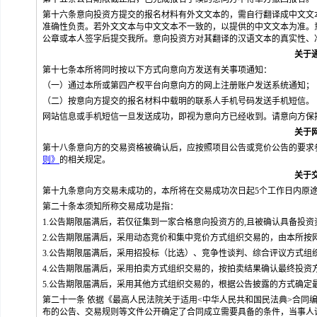
第十六条意向投资方提交的报名材料有外文文本的，需自行翻译成中文文
准确性负责。若外文文本与中文文本不一致的，以提供的中文文本为准。
公章或本人签字后提交我所。意向投资方对其翻译的汉语文本的真实性、
关于
第十七条本所将同时按以下方式向意向方发送有关事项通知：
（一）通过本所或第四产权平台向意向方的网上注册账户发送系统通知；
（二）按意向方提交的报名材料中载明的联系人手机号码发送手机短信。
网站信息或手机短信一旦发送成功，即视为意向方已经收到。请意向方保
关于
第十八条意向方的交易资格被确认后，应按照项目公告或竞价公告的要求
则》
的相关规定。
关于
第十九条意向方交易未成功的，本所将在交易成功次日起5个工作日内原
第二十条本须知所称交易成功是指：
1.公告期限届满后，若仅征集到一家合格意向投资方的
,
且被确认具备投资
2.公告期限届满后，采用动态竞价和集中竞价方式组织交易的，由本所按
3.公告期限届满后，采用招投标（比选）、竞争性谈判、综合评议方式
4.公告期限届满后，采用拍卖方式组织交易的，按拍卖结果确认最终投资
5.公告期限届满后，采用其他方式组织交易的，根据公告披露的方式确定
第二十一条 依据《最高人民法院关于适用<中华人民共和国民法典>合同编
布的公告、交易规则等文件公开确定了合同成立需要具备的条件，当事人