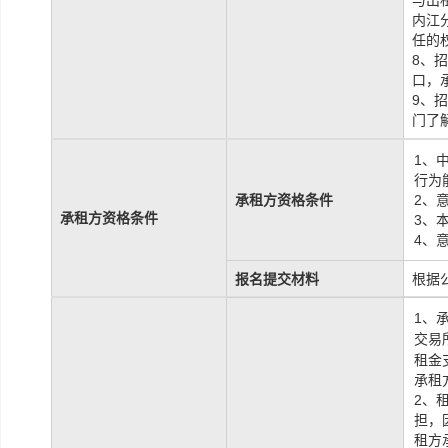
与出
内江
任的
8、
口，
9、
门了
1、
行为
承租方资格条件
2、
承租方资格条件
3、
4、
报名提交材料
根据
1、
交易
租金
承租
2、
担，
租方