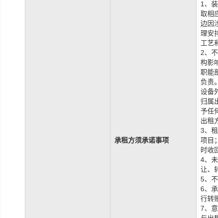
1、
取相
边因
理安
工艺
2、
构影
职能
负责
设备
归属
予任
出租
3、
承租方须承诺事项
项目
时收
4、
让、
5、
6、
行转
7、