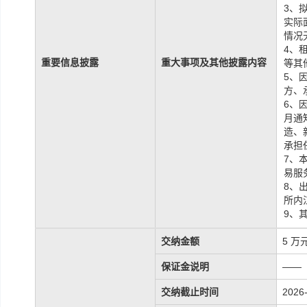
3、
实际
情况
4、
重要信息披露
重大事项及其他披露内容
等其
5、
方、
6、
月通
造、
承担
7、
易服
8、
所内
9、
交纳金额
5 万
保证金说明
——
交纳截止时间
2026-