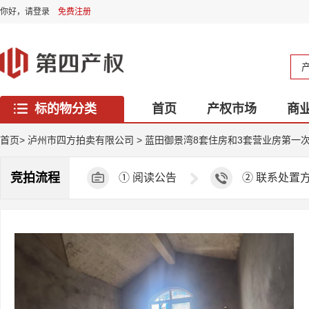
你好，
请登录
免费注册
标的物分类
首页
产权市场
商
西藏专区
首页
>
泸州市四方拍卖有限公司
>
蓝田御景湾8套住房和3套营业房第一
竞拍流程
①
阅读公告
②
联系处置