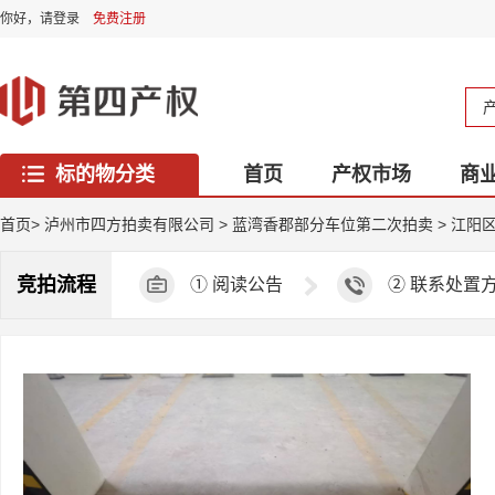
你好，
请登录
免费注册
标的物分类
首页
产权市场
商
西藏专区
首页
>
泸州市四方拍卖有限公司
>
蓝湾香郡部分车位第二次拍卖
>
江阳区
竞拍流程
①
阅读公告
②
联系处置