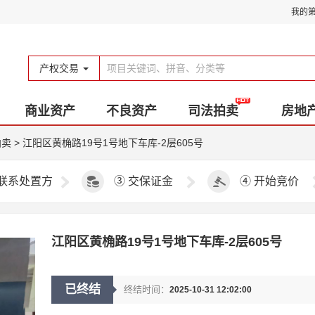
我的
产权交易
商业资产
不良资产
司法拍卖
房地
拍卖
>
江阳区黄桷路19号1号地下车库-2层605号
联系处置方
③
交保证金
④
开始竞价
江阳区黄桷路19号1号地下车库-2层605号
已终结
终结时间：
2025-10-31 12:02:00