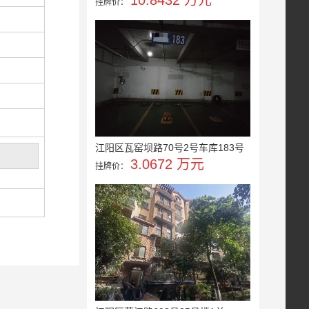
10.8432 万元
挂牌价：
江阳区瓦窑坝路70号2号车库183号
3.0672 万元
挂牌价：