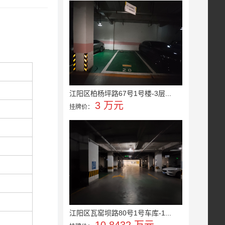
江阳区柏杨坪路67号1号楼-3层...
3 万元
挂牌价：
江阳区瓦窑坝路80号1号车库-1...