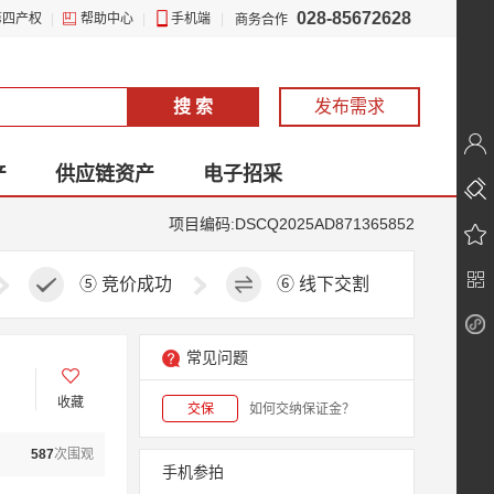
028-85672628
第四产权
|
帮助中心
|
手机端
|
商务合作
搜 索
发布需求
产
供应链资产
电子招采
项目编码:DSCQ2025AD871365852
⑤
竞价成功
⑥
线下交割
常见问题
收藏
交保
如何交纳保证金？
587
次围观
手机参拍