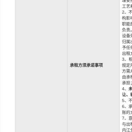
理安
工艺
2、
构影
职能
负责
设备
归属
予任
出租
3、
承租方须承诺事项
规定
方需
由承
承担
4、
让、
5、
6、
账的
7、
与出
内江