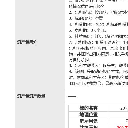
1
、此次出租标的属国有资产且位
体情况后再进行报名。
2
、出租形式：按现状、功能对外
3
、标的现状：空置
4
、租赁期限：本次出租标的租赁
5
、免租期：
3-6
个月。
6
、挂牌底价：详见《资产明细表
资产包简介
出租业态：租赁用途须符合
7
、
出租方有权随时收回。本次出租
询，并征得出租方同意，相关手
方自行承担；
8
、出租方联系人：候先生，联系
9
、该项目采取动态报价方式，限
时，意向承租方在公告期内报名
300
元
/
年
/
次整数倍，最高不超过
1
资产包资产数量
——
标的名称
20
地理位置
房屋用途
建筑面积
309.7