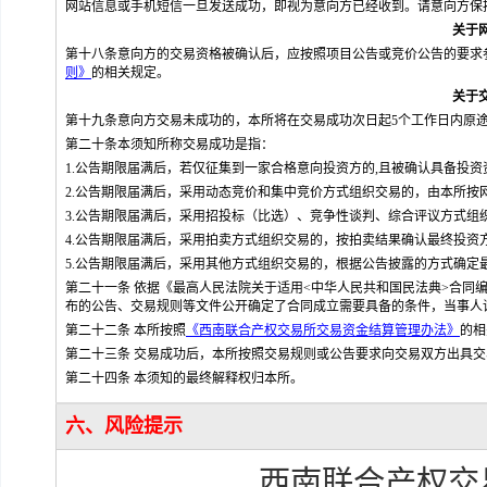
网站信息或手机短信一旦发送成功，即视为意向方已经收到。请意向方保
关于
第十八条意向方的交易资格被确认后，应按照项目公告或竞价公告的要求
则》
的相关规定。
关于
第十九条意向方交易未成功的，本所将在交易成功次日起5个工作日内原
第二十条本须知所称交易成功是指：
1.公告期限届满后，若仅征集到一家合格意向投资方的
,
且被确认具备投资
2.公告期限届满后，采用动态竞价和集中竞价方式组织交易的，由本所按
3.公告期限届满后，采用招投标（比选）、竞争性谈判、综合评议方式
4.公告期限届满后，采用拍卖方式组织交易的，按拍卖结果确认最终投资
5.公告期限届满后，采用其他方式组织交易的，根据公告披露的方式确定
第二十一条 依据《最高人民法院关于适用<中华人民共和国民法典>合同编
布的公告、交易规则等文件公开确定了合同成立需要具备的条件，当事人
第二十二条 本所按照
《西南联合产权交易所交易资金结算管理办法》
的相
第二十三条 交易成功后，本所按照交易规则或公告要求向交易双方出具交
第二十四条 本须知的最终解释权归本所。
六、风险提示
西南联合产权交