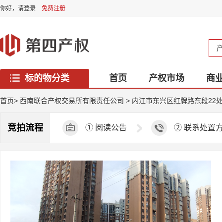
你好，
请登录
免费注册
标的物分类
首页
产权市场
商
西藏专区
首页
>
西南联合产权交易所有限责任公司
>
内江市东兴区红牌路东段22
竞拍流程
①
阅读公告
②
联系处置