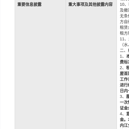
重要信息披露
重大事项及其他披露内容
10
及撤
无条
方自
租赁
租方
11
（水
二、
1、
费标
2、
屋首
工作
进行
日内
3、
一次
证金
4、
金。
内江