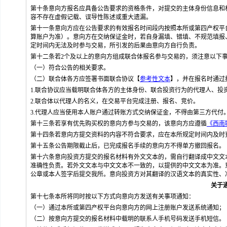
第十条意向方报名应具备公告要求的资格条件，对提交的主体身份信息和
容不存在虚假记载、误导性陈述或重大遗漏。
第十一条意向方应在公告要求的有效报名时间段内按照本所或第四产权平
算账户为准）。意向方在交纳保证金时，若自身漏填、错填、不规范填报
定时间内无法及时参与交易，所引发的后果由意向方自行负责。
第十二条若2个及以上的意向方组成联合体报名参与交易的，须注意以下
（一）符合公告的相关要求。
（二）联合体各方应签署书面联合协议【
参考性文本
】，并在报名时通过
1.联合协议应当载明联合体各方的主体身份、联合投资行为的代理人、投
2.联合体以代理人的名义，在交易平台完成注册、报名、竞价。
3.代理人应当使用本人账户通过转账方式交纳保证金，不得由第三方代付
第十三条若享有优先购买权的意向方参与交易的，该意向方应遵循
《西南
第十四条若意向方提交资料的内容不符合要求，应在本所规定时间内及时
第十五条公告期限截止后，已完成报名手续的意向方不得单方撤回报名。
第十六条意向投资方提交的报名材料有外文文本的，需自行翻译成中文文
准确性负责。若外文文本与中文文本不一致的，以提供的中文文本为准。
公章或本人签字后提交我所。意向投资方对其翻译的汉语文本的真实性、
关于
第十七条本所将同时按以下方式向意向方发送有关事项通知：
（一）通过本所或第四产权平台向意向方的网上注册账户发送系统通知；
（二）按意向方提交的报名材料中载明的联系人手机号码发送手机短信。