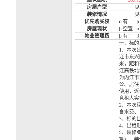
房屋户型
见
装修情况
见
优先购买权
o
有
þ
房屋现状
þ
空置
o
物业管理费
þ
有：
一、标的
1
、
本次
江市东兴
米，距和
江高铁北
为内江市
公、居住
使用，近
竞租人实
2
、本次
含水费、
3
、标的
4
、出租
5
、装修
算），装