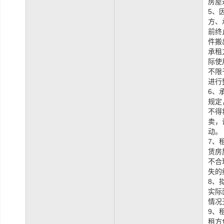
房屋
5、
方、
前终
件搬
承租
际使
不限
进行
6、
规定
不得
卖，
动。
7、
赁房
不合
失的
8、
实际
情况
9、
租方