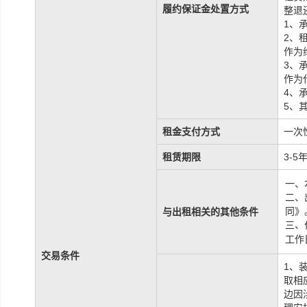
履约保证金处置方式
整退
1、
2、
作为
3、
作为
4、
5、
租金支付方式
一次
租赁期限
3-5
一、
二、
同》
与出租相关的其他条件
三、
工作
交易条件
1、
取相
边因