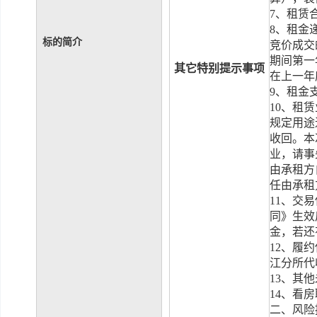
7
、租赁
8
、租金
标的简介
竞价成交
期间第一
其它特别提示事项
在上一年
9
、租金
10
、租赁
规定用途
收回。
本
业，请事
由承租方
任由承租
11
、交易
同》生效
金，若还
12
、履约
江分所代
13
、其他
14
、看房
二、风险