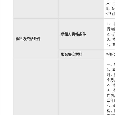
户，
8、
进行
1、
行为
承租方资格条件
2、
承租方资格条件
3、
4、
报名提交材料
根据
一、
1、
月，
个月
2、
3、
作为
二年
4、
构，