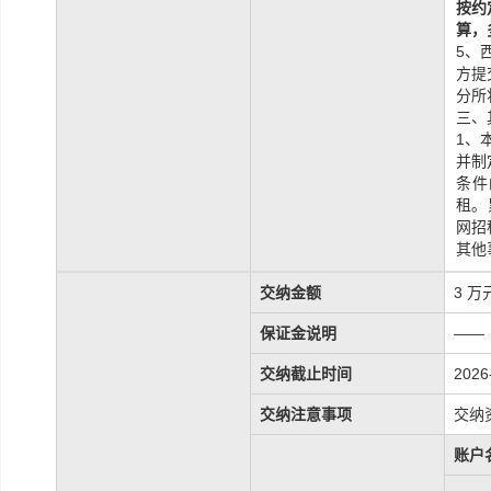
按约
算，
5、
方提
分所
三、
1、
并制
条件
租。
网招
其他
交纳金额
3 万
保证金说明
——
交纳截止时间
2026
交纳注意事项
交纳
账户