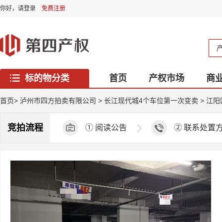
你好，
请登录
免费注册
标的物分类
首页
产权市场
商
西藏专区
首页
>
泸州市四方拍卖有限公司
>
长江现代城4个车位第一次变卖
>
江阳
竞拍流程
①
阅读公告
②
联系处置