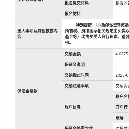
报名提交材料
根据公
报名材料
——
特别提醒：
①
标的物
按现状
变
重大事项及其他披露内
所有税、费按国家相关规定由买卖
容
基金等）均由买受人自行负责
。请
拍。
交纳金额
4.037
保证金说明
——
交纳截止时间
2026-0
交纳注意事项
交纳资
保证金条款
账户名
账户信息
开户行
账号
保证金处置方式
冲抵成