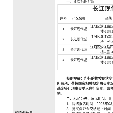
一、变卖标的介绍
长江现
序号
小区名称
坐落
江阳区滨江路
1
长江现代城
楼-2层8
江阳区滨江路
2
长江现代城
楼-2层8
江阳区滨江路
3
长江现代城
楼-2层8
江阳区滨江路
4
长江现代城
楼-2层9
特别提醒：
①
标的物
按现状
变
所有税、费按国家相关规定由买卖
基金等）均由买受人自行负责
。请
拍。
二、标的公告、展示时间、地
1、网络报名时间：2026年03
2、竞买保证金交纳截止时间：至