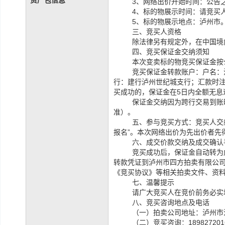
资产包信息
3、网络出价开始时间：公告之日
4、标的物展示时间：请竞买
5、标的物展示地点：泸州市
三、竞买人资格
除法律另有规定外，在中国境
四、竞买保证金交纳须知
本次变卖标的物竞买保证金按
竞买保证金转款账户：户名：
行：建行泸州世纪城支行；
汇款时
买成功的，保证金在5日内全额无息
保证金交纳因为跨行交易到账
准）。
五、
参与竞买方式：竞买人交
报名”。
本次网络出价为先出价者先
六、成交价款交纳及成交确认
竞买成功后，保证金自动转为
转款凭证到泸州市四方拍卖有限公
《竞买协议》等相关拍卖文件、资
七、温馨提示
请广大竞买人在竞价前务必实
八、竞买咨询地点及电话
（一）拍卖公司地址：泸州市江
（二）竞买咨询：18982720