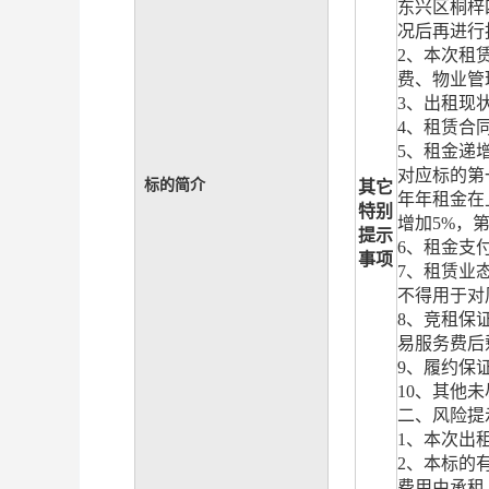
东兴区桐梓
况后再进行
2
、本次租
费、
物业管
3
、
出租现
4
、租赁合
5
、租金递
对应标的第
标的简介
其它
年年租金在
特别
增加
5%
，
提示
6
、租金支
事项
7
、租赁业
不得用于对
8
、竞租保
易服务费后
9
、
履约保
1
0
、其他未
二、风险提
1
、本次出
2
、本标的
费用由承租