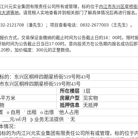
内江兴元实业集团有限责任公司所有或管理，标的位于
内江市东兴区星桥街
渝大道等地
。请竞租人实地查看并到相关部门了解具体情况后再进行报名
2-2121708（潘先生）；项目查看电话：0832-2677003
。
（王先生）
报价方式，交易保证金缴纳的截止时间为公告截止日的16：00时。限时
始时间为公告截止日当日17:00时。意向投资方在公告期内报名成功后
120秒，加价幅度：300元的正整数倍。
标的：东兴区桐梓四期星桥街
519
号附
43
号
市东兴区桐梓四期星桥街
519
号附
43
号
所在楼层
1
层
5
平方米
房屋户型
见实物
物
抵押信息
无抵押
置
o
自用
¨
出租
o
出借
¨
他人占用
，
元
/
㎡
/
月
þ
业务无法提供
¨
无
本情况：
租标的
为内江兴元实业集团有限责任公司所有或管理
，标的位于