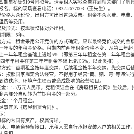
四期星桥街
519
号附
43
号
。
请竞租人实地查看并到相关部门了解
报名。
标的现场查看电话：
0832-2677003
（王先生）。
赁价格为含税价，出租方可出具普通发票。租金不含水费、电费
理费等费用。
状及形式：按现状整体对外出租。
同期限：
5
年。
增方式：租金采用公开竞价的方式确定，应以最终竞价成交的金
一
年度的年租金价格
。
租期内前两年租金价格不变，从第三年起
上一年年租金基础上递增
5
％（即第三年年租金在第二年年租金
第四年年租金在第三年年租金基础上增加
5%
，以此类推）
。
付方式：
首期
租金按
年度
交纳，
后续租金按半年交纳
，先交纳后
态：按照国家规定合法经营，不得用于经营
“黄、赌、毒”等违法
周边秩序、环境产生噪音或造成影响的经营项目。
证金：
1.5
万元人民币。竞租保证金在《房屋租赁合同》生效后，
剩余部分自动转为首期租金的一部分。
证金：
1
个月租金
。
尽事宜见《房屋租赁合同》。
示：
租标的为国有资产，权属清晰。
有水、电通道预留接口，承租人需自行承担安装入户的相关工作
人承担。