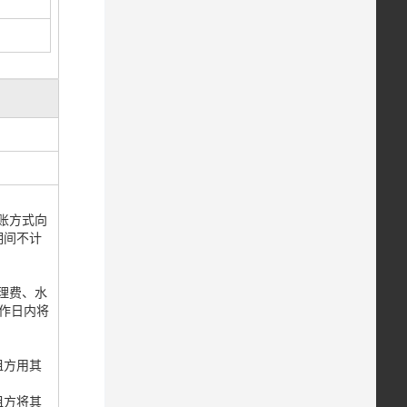
账方式向
期间不计
理费、水
作日内将
租方用其
租方将其