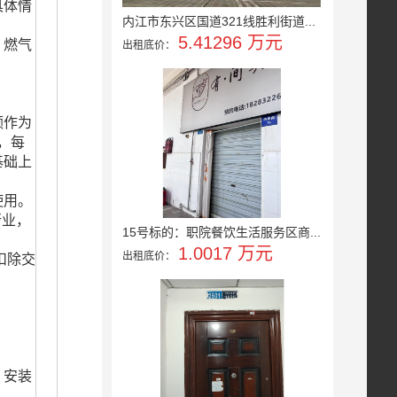
具体情
内江市东兴区国道321线胜利街道...
5.41296 万元
、
燃气
出租底价：
额作为
，每
基础上
使用。
行业，
15号标的：职院餐饮生活服务区商...
1.0017 万元
出租底价：
扣除交
，安装