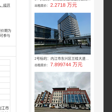
2.2718 万元
、经开
出租底价：
。
报价期为
即可参与
2号标的：内江市东兴区兰桂大道北...
7.899744 万元
出租底价：
内江市