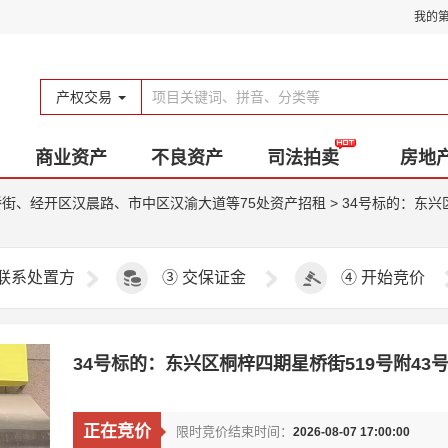
我的
产权交易
商业资产
不良资产
司法拍卖
房地
街、经开区汉晨路、市中区汉渝大道等75处资产招租
>
34号标的：东兴
联系处置方
③
交保证金
④
开始竞价
34号标的：东兴区桐梓四期星桥街519号附43
正在竞价
限时竞价结束时间：
2026-08-07 17:00:00