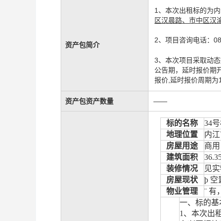
1、本次出租标的为
区汉晨路、市中区汉
2、项目咨询电话：083
资产包简介
3、本次项目采取动态
公告期，延时报价期开
报价,延时报价周期为
资产包资产数量
——
标的名称
34
号
地理位置
内江
房屋用途
商用
建筑面积
36.3
装修情况
见实
房屋现状
þ
空
物业管理
¨
有
一、标的基
1
、本次出