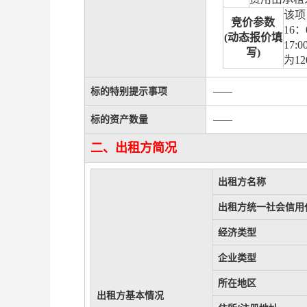
该项
竞价参数
16
：
(
动态报价填
17:0
写
)
为
12
标的特别提示事项
——
标的资产数量
——
二、出租方简况
出租方名称
出租方统一社会信用
经济类型
企业类型
所在地区
出租方基本情况