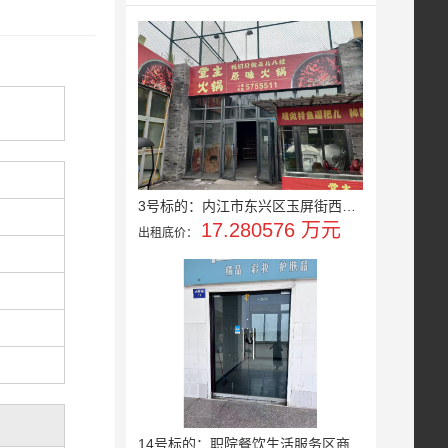
3号标的：内江市东兴区玉屏街西段...
17.280576 万元
出租底价：
14号标的：职院餐饮生活服务区商...