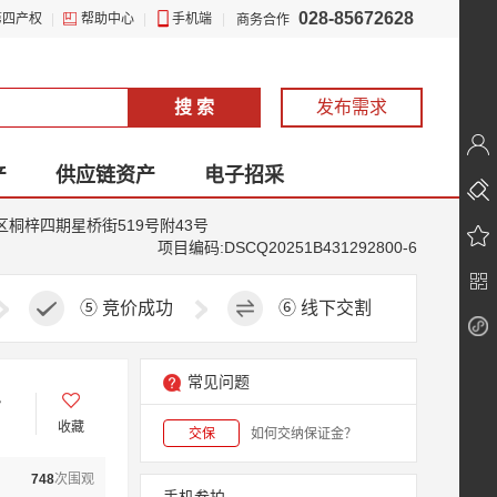
028-85672628
第四产权
|
帮助中心
|
手机端
|
商务合作
搜 索
发布需求
产
供应链资产
电子招采
区桐梓四期星桥街519号附43号
项目编码:DSCQ20251B431292800-6
⑤
竞价成功
⑥
线下交割
常见问题
号
收藏
交保
如何交纳保证金？
748
次围观