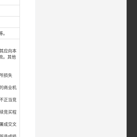
等。
其应向本
款。其他
所损失
的商业机
不正当竞
续竞买程
署成交文
所造成损