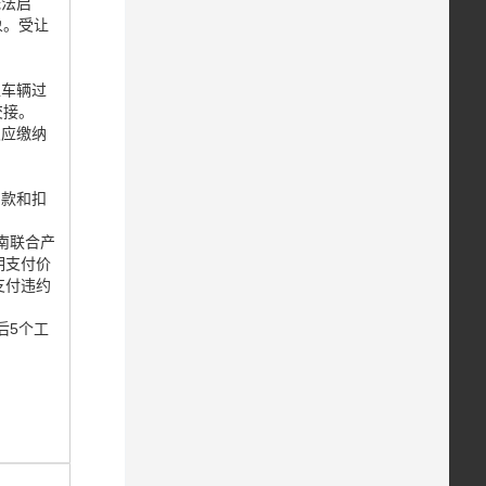
无法启
象。受让
担车辆过
交接。
及应缴纳
罚款和扣
南联合产
期支付价
支付违约
后5个工