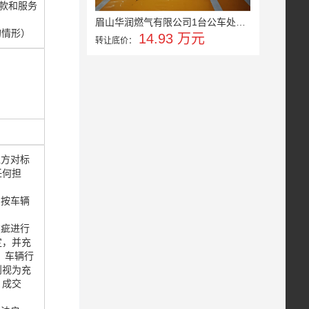
款和服务
眉山华润燃气有限公司1台公车处置...
的情形）
14.93 万元
转让底价：
让方对标
任何担
，按车辆
瑕疵进行
定，并充
、车辆行
则视为充
。成交