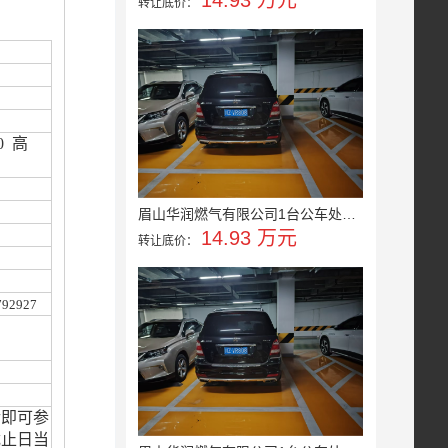
14.93 万元
转让底价：
0
高
眉山华润燃气有限公司1台公车处置...
14.93 万元
转让底价：
92927
后即可参
截止日当