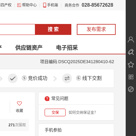
028-85672628
第四产权
|
帮助中心
|
手机端
|
商务合作
搜 索
发布需求
产
供应链资产
电子招采
项目编码:DSCQ2025DE341280410-62
⑤
竞价成功
⑥
线下交割
常见问题
收藏
交保
如何交纳保证金？
271
次围观
手机参拍