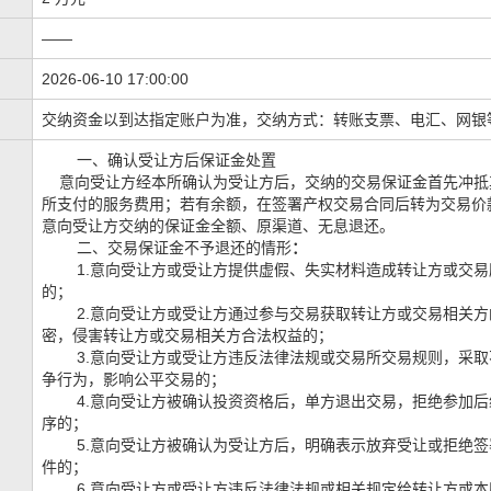
——
2026-06-10 17:00:00
交纳资金以到达指定账户为准，交纳方式：转账支票、电汇、网银
一、确认受让方后保证金处置
意向受让方经本所确认为受让方后，交纳的交易保证金首先冲抵
所支付的服务费用；若有余额，在签署产权交易合同后转为交易价
意向受让方交纳的保证金全额、原渠道、无息退还。
二、交易保证金不予退还的情形
：
1.意向受让方或受让方提供虚假、失实材料造成转让方或交易
的；
2.意向受让方或受让方通过参与交易获取转让方或交易相关方
密，侵害转让方或交易相关方合法权益的；
3.意向受让方或受让方违反法律法规或交易所交易规则，采取
争行为，影响公平交易的；
4.意向受让方被确认投资资格后，单方退出交易，拒绝参加后
序的；
5.意向受让方被确认为受让方后，明确表示放弃受让或拒绝签
件的；
6.意向受让方或受让方违反法律法规或相关规定给转让方或本