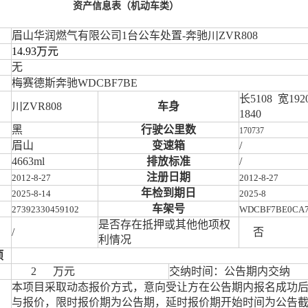
资产信息表（机动车类）
眉山华润燃气有限公司
1台公车处置-奔驰川ZVR808
14.93
万元
无
梅赛德斯奔驰
WDCBF7BE
长
5108
宽
1
92
川
ZVR808
车身
1840
黑
行驶公里数
170737
眉山
变速箱
/
4663ml
排放标准
/
注册日期
2012-8-27
2012-8-27
年检到期日
2025-8-14
2025-8
车架号
27392330459102
WDCBF7BE0CA7
是否存在抵押或其他他项权
/
否
利情况
项
2
万元
交纳时间：
公告期内交纳
本项目采取动态报价方式，意向受让方在公告期内报名成功
与报价，限时报价期为公告期，延时报价期开始时间为公告