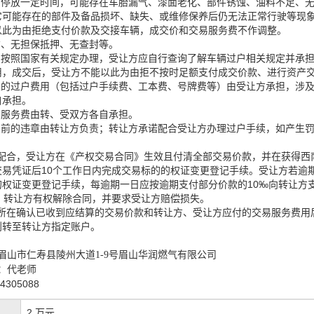
辆停放一定时间，可能存在车胎漏气、漆面老化、部件锈蚀、油料不足、
它可能存在的部件及备品损坏、缺失、或维修保养后仍无法正常行驶等现
以此为由拒绝支付价款及交接车辆，成交价和交易服务费不作调整。
赁、无担保抵押、无查封等。
户按照国家有关规定办理，受让方应自行查询了解车辆过户相关规定并承
用，成交后，受让方不能以此为由拒不按时足额支付成交价款、进行资产
及的过户费用（包括过户手续费、工本费、号牌费等）由受让方承担，涉
自承担。
易服务费由转、受双方各自承担。
户前的违章由转让方负责；转让方承诺配合受让方办理过户手续，如产生
同配合，受让方在《产权交易合同》生效且付清全部交易价款，并在获得西
交易凭证后10个工作日内完成交易标的的权证变更登记手续。受让方若逾
的权证变更登记手续，每逾期一日应按逾期支付部分价款的10‰向转让方
，转让方有权解除合同，并要求受让方赔偿损失。
易所在确认已收到应结算的交易价款和转让方、受让方应付的交易服务费用
划转至转让方指定账户。
：
眉山市仁寿县陵州大道
1-9号眉山华润燃气有限公司
代老师
：
4305088
2 万元