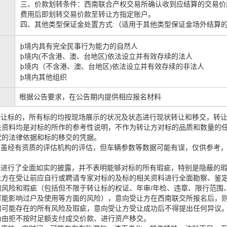
三、
价款划转条件：西南联合产权交易所确认收到应结算的交易价
费用后即划转交易价款至转让方指定账户。
四、
其他类型保证金处置方式
:（适用于其他类型保证金场外结算
þ境内具有完全民事行为能力的自然人
þ境内(不含港、澳、台地区)依法设立并有效存续的法人
þ境内
非法人
（不含港、澳、台地区
)依法设立并有效存续的
þ境内其他组织
根据公告要求，在公告期内提供相应报名材料
转让标的，所有标的均按现场展示的状况及状态进行现状转让和移交，转
关资料均是对标的所作的参考性说明，不作为转让方对标的品质和数量的
状的法律依据和标的移交的凭据。
辆虽经有资质的评估机构的评估，但车辆参数等数据可能有误，仅供参考
料进行了全面如实的披露，并不表明能够对标的所有瑕疵，特别是隐蔽的
让方在受让前应自行或聘请专家对标的及标的相关资料进行全面勘察、鉴
的风险和瑕疵（包括但不限于转让标的权证、年审/年检、违章、限行范围
可能影响过户及使用等方面的风险），意向受让方在西南联交所报名后，
的可能存在的所有风险及瑕疵，意向受让方受让成功后不得提出任何异议
为由拒不按时足额支付成交价款、进行资产移交。