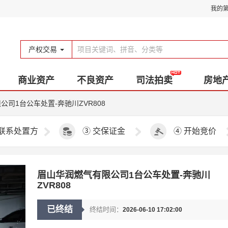
我的
产权交易
商业资产
不良资产
司法拍卖
房地
司1台公车处置-奔驰川ZVR808
联系处置方
③
交保证金
④
开始竞价
眉山华润燃气有限公司1台公车处置-奔驰川
ZVR808
已终结
终结时间：
2026-06-10 17:02:00