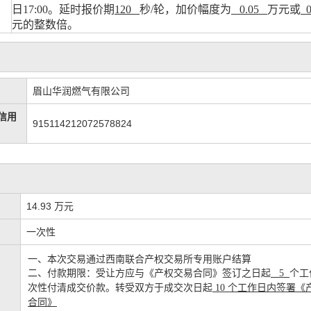
日
17:00。延时报价期
120
秒
/轮，加价幅度为
0.05
万元或
元的整数倍。
眉山华润燃气有限公司
信用
915114212072578824
14.93 万元
一次性
一、本次交易通过西南联合产权交易所专用账户结算
二、付款期限：受让方应与《产权交易合同》签订之日起
个工
5
次性付清成交价款。转受双方于成交次日起
10 个工作日内签署《
合同》