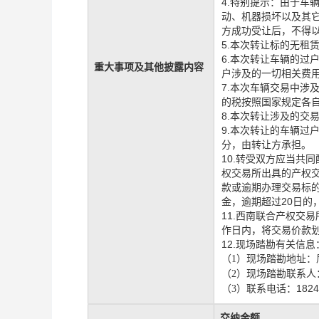
4.特别提示：由于车
动、机器损坏以及其
方成功受让后，不得
5.本次转让标的无租
6.本次转让车辆的过
重大事项及其他披露内容
户涉及的一切相关费
7.本次车辆交易中涉
的税按照国家规定各
8.本次转让涉及的交
9.本次转让的车辆过
分，由转让方承担。
10.转受双方应当共
权交易所出具的产权
款或逾期办理交易标
金，逾期超过20日的
11.西南联合产权交
作日内，将交易价款
12.现场踏勘有关信息
（
1）现场踏勘地址：
（
2）现场踏勘联系人
1824
（
3）联系电话：
交纳金额