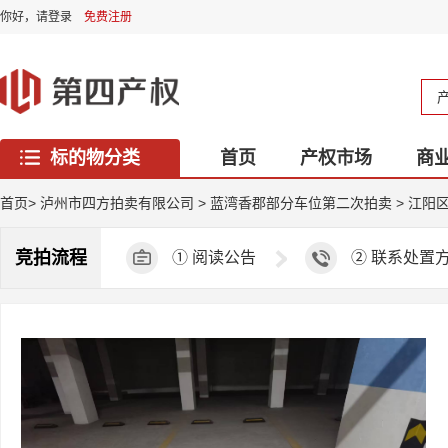
你好，
请登录
免费注册
标的物分类
首页
产权市场
商
西藏专区
首页
>
泸州市四方拍卖有限公司
>
蓝湾香郡部分车位第二次拍卖
>
江阳区
竞拍流程
①
阅读公告
②
联系处置