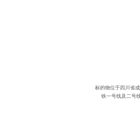
标的物位于四川省成
铁一号线及二号