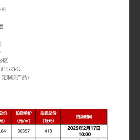
公司
；
层
院
心
公区
区商业办公
、定制层产品）