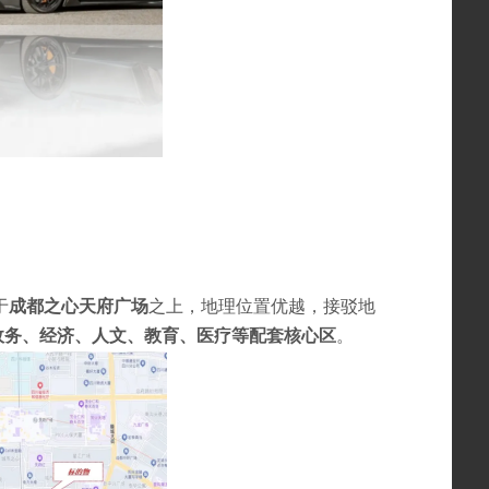
于
成都之心天府广场
之上，地理位置优越，接驳地
政务、经济、人文、教育、医疗等配套核心区
。