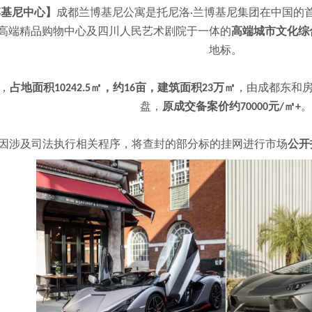
博基尼中心】
成都兰博基尼公寓是托尼洛
兰博基尼集团在中国的
·
高端精品购物中心及四川人民艺术剧院于一体的
高端城市文化综
地标。
，
占地面积
㎡，约
亩，建筑面积
万㎡
，由成都东和
10242.5
16
23
盘，
原成交备案价约
元
㎡
。
70000
/
+
因涉及司法执行相关程序，将查封的部分标的挂网进行市场
公开