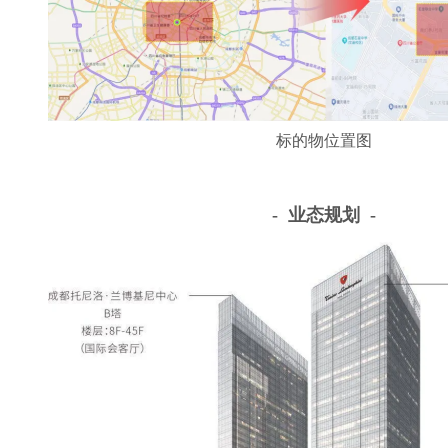
标的物位置图
- 业态规划 -