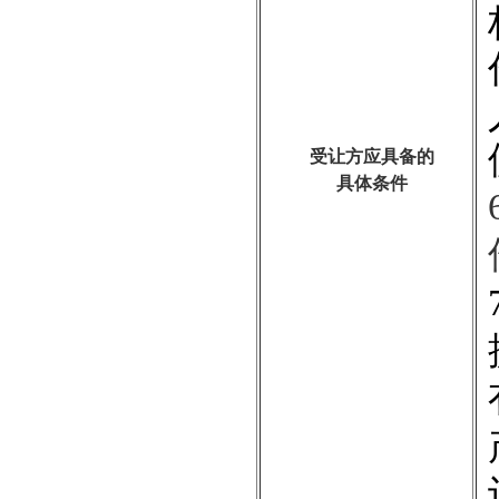
受让方应具备的
具体条件