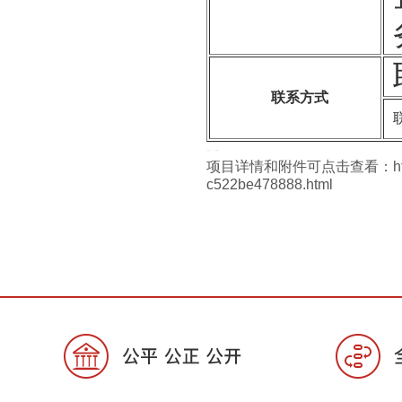
联系方式
- -
项目详情和附件可点击查看：https://www
c522be478888.html