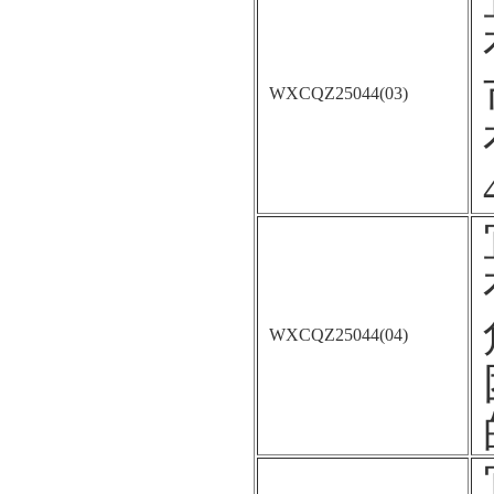
WXCQZ25044(03)
WXCQZ25044(04)