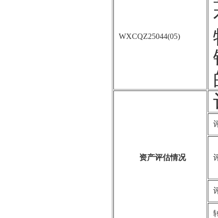
WXCQZ25044(05)
资产评估情况