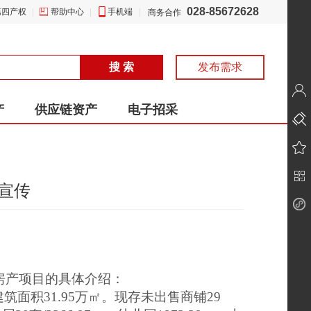
028-85672628
第四产权
|
帮助中心
|
手机端
|
商务合作
搜 索
发布需求
产
供应链资产
电子招采
宣传
房产项目的具体介绍：
划建筑面积31.95万㎡。现存未出售商铺29