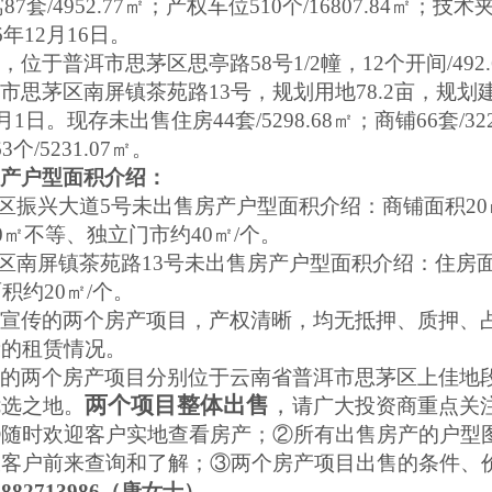
寓87套/4952.77㎡；产权车位510个/16807.84㎡；技术
年12月16日。
铺，位于普洱市思茅区思亭路
58号1/2幢，12个开间/4
洱市思茅区南屏镇茶苑路
13号，规划用地78.2亩，规划
月1日。现存未出售住房44套/5298.68㎡；商铺66套/32
个/5231.07㎡。
房产户型面积介绍：
区振兴大道
5号未出售房产户型面积介绍：商铺面积20㎡
0㎡不等、独立门市约40㎡/个
。
区南屏镇茶苑路
13号未出售房产户型面积介绍：住房面积
积约20㎡/个。
商宣传的两个房产项目，产权清晰，均无抵押、质押、
量的租赁情况。
传的两个房产项目
分别
位于云南省普洱市思茅区上佳地
两个项目整体出售
，
优选之地。
请广大投资商重点关
①随时欢迎客户实地查看房产；
②
所有出售房产的户型
大客户前来查询和了解；
③两个房产项目出售的条件、
3882713986（唐女士）