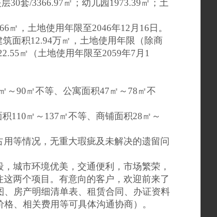
夹层30套/3366.97㎡；幼儿园1973.39㎡；土
92.66㎡，土地使用年限至2046年12月16日。
建筑面积12.94万㎡，土地使用年限（除商
22.55㎡（土地使用年限至2059年7月1
～90㎡不等、公寓面积47㎡～78㎡不
110㎡～137㎡不等、商铺面积28㎡～
占用等情况，无重大瑕疵及未解决的遗留问
段，城市环境优美，交通便利，市场繁荣
，
注
这两个
项目
。
有意向的客户，欢迎前来了
图、房产明细清单表、租赁合同、办证资料
价格、相关费用等可具体沟通协商）。