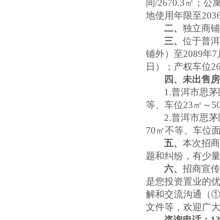
间/2670.3㎡；公
地使用年限至2036
二、
独立商
三、
位于普
铺外）至2089年7
日）；产权车位263
四、
未出售
1.
普洱市思茅
等、车位23㎡～5
2.
普洱市思茅
70㎡不等、车位面
五、
本次招
题和纠纷，有少
六、
招商宣
是您
投资置业的
解和交流沟通
（
文件等，欢迎广
咨询电话：
1