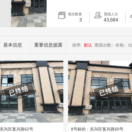
项目数量
围观人次
3
43,684
基本信息
重要信息披露
排序:
默认
围观次数
↓
价格
↓
东兴区复兴路62号
8号标的：东兴区复兴路60号