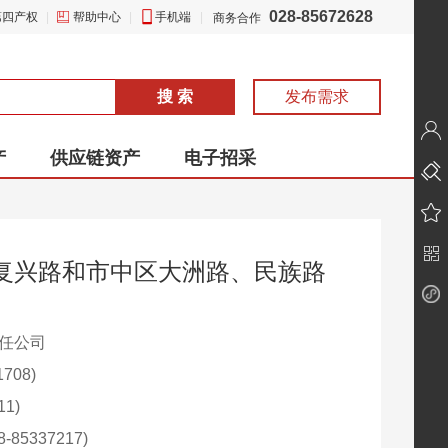
028-85672628
第四产权
|
帮助中心
|
手机端
|
商务合作
搜 索
发布需求
产
供应链资产
电子招采
复兴路和市中区大洲路、民族路
责任公司
708)
1)
85337217)