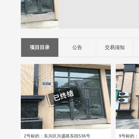
项目目录
公告
交易须知
2号标的：东兴区兴盛路东段536号
9号标的：