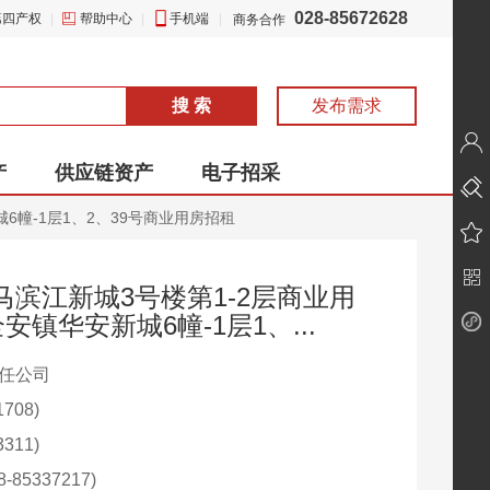
028-85672628
第四产权
|
帮助中心
|
手机端
|
商务合作
搜 索
发布需求
产
供应链资产
电子招采
6幢-1层1、2、39号商业用房招租
滨江新城3号楼第1-2层商业用
安镇华安新城6幢-1层1、...
责任公司
708)
311)
85337217)