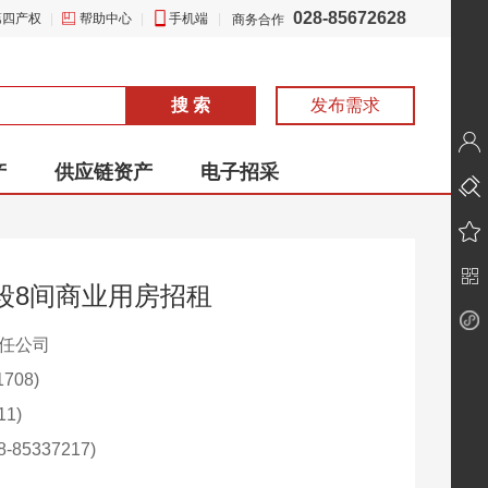
028-85672628
第四产权
|
帮助中心
|
手机端
|
商务合作
搜 索
发布需求
产
供应链资产
电子招采
段8间商业用房招租
责任公司
708)
1)
85337217)