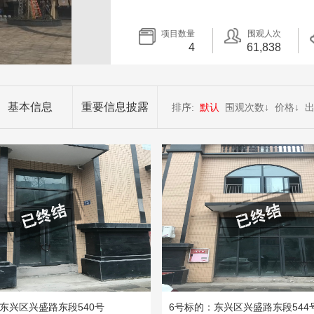
项目数量
围观人次
4
61,838
基本信息
重要信息披露
排序:
默认
围观次数
↓
价格
↓
东兴区兴盛路东段540号
6号标的：东兴区兴盛路东段544