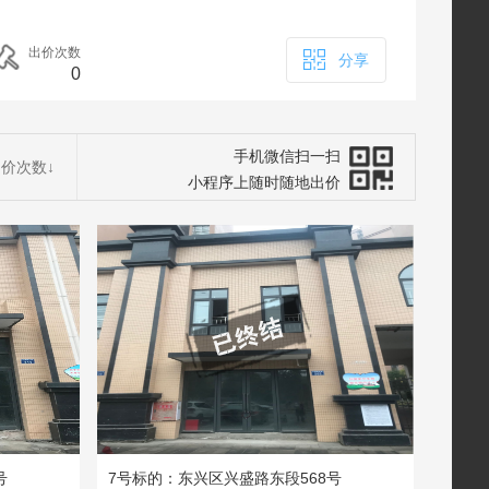
出价次数
分享
0
手机微信扫一扫
出价次数
↓
小程序上随时随地出价
号
7号标的：东兴区兴盛路东段568号