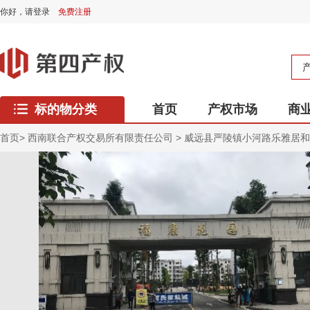
你好，
请登录
免费注册
标的物分类
首页
产权市场
商
西藏专区
首页
>
西南联合产权交易所有限责任公司
>
威远县严陵镇小河路乐雅居和