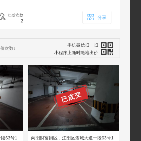
出价次数
分享
2
手机微信扫一扫
出价次数
↓
小程序上随时随地出价
段63号1
向阳财富街区，江阳区酒城大道一段63号1