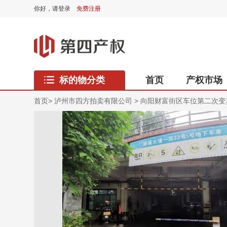
你好，
请登录
免费注册
标的物分类
首页
产权市场
西藏专区
首页
>
泸州市四方拍卖有限公司
>
向阳财富街区车位第二次变