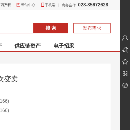
028-85672628
第四产权
|
帮助中心
|
手机端
|
商务合作
搜 索
发布需求
产
供应链资产
电子招采
次变卖
66)
66)