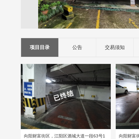
项目目录
公告
交易须知
向阳财富街区，江阳区酒城大道一段63号1
向阳财富