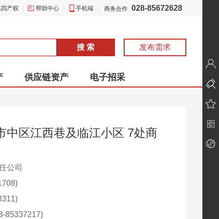
028-85672628
第四产权
|
帮助中心
|
手机端
|
商务合作
搜 索
发布需求
产
供应链资产
电子招采
市中区江西巷及临江小区 7处商
责任公司
708)
311)
85337217)