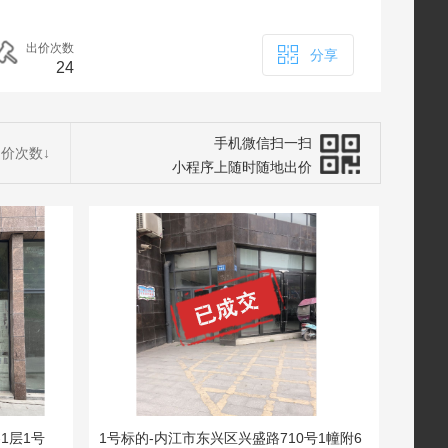
出价次数
分享
24
手机微信扫一扫
出价次数
↓
小程序上随时随地出价
1层1号
1号标的-内江市东兴区兴盛路710号1幢附6