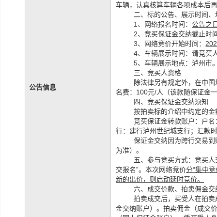
车辆，认真核算车辆各项成本后
二、标的公告、展示时间、
1、网络报名时间：
公告之
2、竞买保证金交纳截止时
3、网络竞价开始时间：
20
4、车辆展示时间：请竞买
5、车辆展示地点：泸州市
三、竞买人资格
除法律另有规定外，在中国
公告信息
名费：
100元/人（该款随保证
四、竞买保证金交纳须知
按拍卖标的介绍中约定的金
竞买保证金转款账户：户名
行：建行泸州世纪城支行；汇款
保证金交纳因为跨行交易到
为准）。
五、参与竞买方式：竞买人
交报名”。本次网络竞价
分
“集中
新的出价，则启动延时竞价。
六、成交价款、拍卖佣金交
拍卖成交后，买受人在拍卖
金交纳账户）。拍卖佣金（
成交