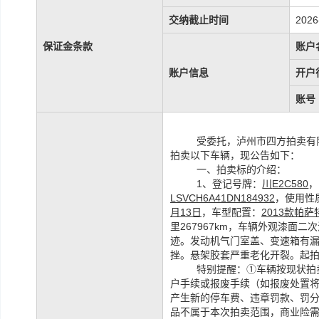
交纳截止时间
2026
保证金条款
账户
账户信息
开户
账号
受委托，泸州市四方拍卖有
拍卖以下车辆
，现公告如下：
一、拍卖标的介绍：
1、登记号牌：
川
E2C580
，
LSVCH6A41DN184932
，使用性
月13日
，车型配置：
2013款帕萨
里267967km，车辆外观漆面
迹。发动机气门室盖、变速箱有
挫。悬架胶套严重老化开裂。起拍价
特别提醒：
①车辆按现状拍
户手续或报废手续（如报废处置
产生新
的停车费、违章罚款、罚
品不属于本次拍卖范围
，商业险