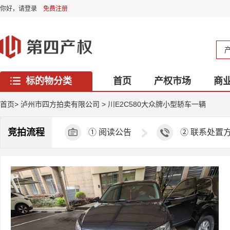
你好，
请登录
免费注册
标的物分类
首页
产权市场
商
西藏专区
首页
>
泸州市四方拍卖有限公司
>
川E2C580大众牌小型轿车一辆
竞拍流程
①
阅读公告
②
联系处置