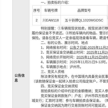
一、拍卖标的介绍：
序号
车辆号牌
品牌型号
2
川
EAW118
五十铃牌
QL1020MGDSC
特别提醒：
①车辆按现状拍卖，按现状进行
履约保证金不予退还。
③所拍车辆内的物品
、警示
保险。请各位竞买人一定亲临现场查看车辆，聘请
二、标的公告、展示时间、地点
1、网络报名时间：
公告之日起
-202
5
年
11
月
2、竞买保证金交纳截止时间：
202
5
年
11
月
2
3、网络竞价开始时间：
202
5
年
11
月
25
日
9
时
4、车辆展示时间：2025年11月21日9-12时
5、车辆展示地点：泸州市。
三、竞买人资格
公告信
除法律另有规定外，在中国境内具备完全民
息
（该款随保证金一起转入拍卖公司指定账户，不管
四、竞买保证金交纳须知
按拍卖标的介绍中约定的金额缴纳；竞买人
竞买保证金转款账户：户名：泸州市四方拍
城支行；汇款时注明：参与
车辆拍卖会保证金。（
保证金交纳因为跨行交易到账时间可能延迟