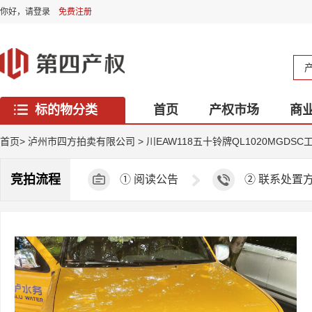
你好，
请登录
免费注册
标的物分类
首页
产权市场
商
西藏专区
首页
>
泸州市四方拍卖有限公司
>
川EAW118五十铃牌QL1020MGDS
竞拍流程
①
阅读公告
②
联系处置