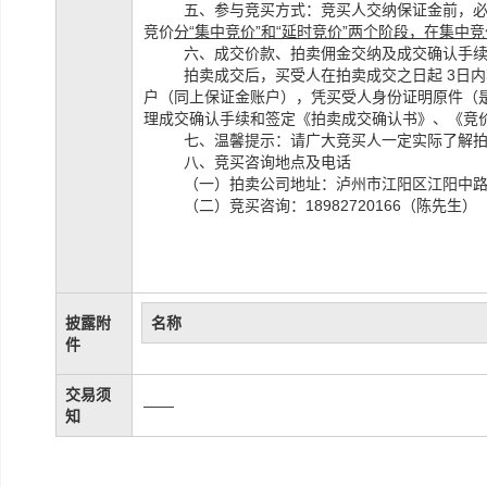
五、参与竞买方式：竞买人交纳保证金前，
竞价
分
“集中竞价”和“延时竞价”两个阶段，在集中
六、成交价款、拍卖佣金交纳及成交确认手
拍卖成交后，买受人在拍卖成交之日起
3日
户（同上保证金账户），凭买受人身份证明原件（
理成交确认手续和签定《拍卖成交确认书》、《竞
七、温馨提示：请广大竞买人一定实际了解
八、竞买咨询地点及电话
（一）拍卖公司地址：泸州市江阳区江阳中路4
（二）竞买咨询：18982720166（陈先生）
披露附
名称
件
交易须
——
知