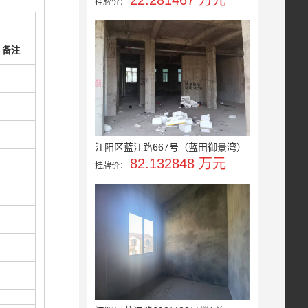
22.281467 万元
挂牌价：
备注
江阳区蓝江路667号（蓝田御景湾）
82.132848 万元
挂牌价：