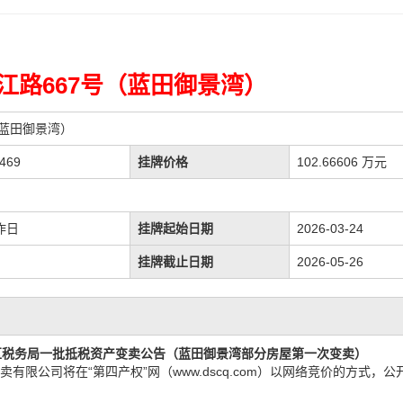
江路667号（蓝田御景湾）
（蓝田御景湾）
469
挂牌价格
102.66606 万元
作日
挂牌起始日期
2026-03-24
挂牌截止日期
2026-05-26
区税务局一批抵税资产
变卖
公告
（
蓝田御景湾部分房屋第一次变卖
）
拍卖有限公司
将在
“第四产权”网（www.dscq.com）以网络竞价的方式，