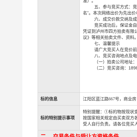
准）。
五、
参与竞买方式：
名”。
本次网络出价为先出价
六、成交价款交纳及
竞买成功后，保证金
凭证到泸州市四方拍卖有限
议》等相关拍卖文件、资料
七、温馨提示
请广大竞买人在竞价
八、竞买咨询地点及
（一）拍卖公司地址：
（二）竞买咨询：1898
标的信息
江阳区蓝江路
667号，商业房，
特别提醒：①标的物按现状
标的特别提示事项
按国家相关规定由买卖双方
受人自行负责。请各位竞买
二、 交易条件与受让方资格条件