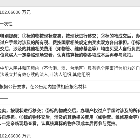
102.66606 万元
一次性
标的物
按现状
变
标的物
成交
后，办
特别提醒：
①
卖，按现状进行移交；
②
过户手续时涉及的所有税、费按国家相关规定由买卖双方各自承担。
③
标
交后，涉及的其他相关费用（如物管、维修基金等）均由买受人自行负责
位竞买人一定亲临现场查看，认真核算
标的物
各项成本后再参与竞拍。
中华人民共和国境内（不含港、澳、台地区）具有完全民事行为能力的自
法设立并有效存续的法人,非法人组织,其他组织
根据公告要求，在公告期内提供相应报名材料
——
变
标的物
成交
后，办理产权过户手续时涉及的所
卖，按现状进行移交；
②
各自承担。
③
标的物移交后，涉及的其他相关费用（如物管、维修基金等
人一定亲临现场查看，认真核算
标的物
各项成本后再参与竞拍。
102.66606 万元