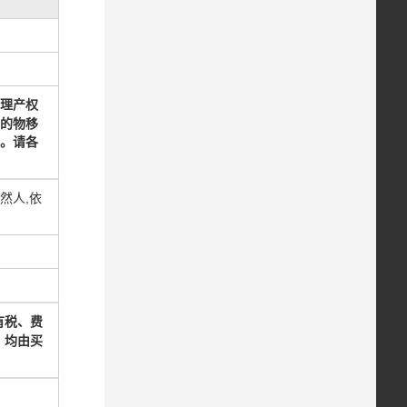
理产权
的物移
。请各
然人,依
有税、费
）均由买