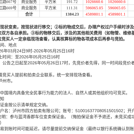
江路
667号
商业服务
平方米
191.72
1026660.6
1026660.6
江路
669号
商业服务
平方米
111.31
596065.05
596065.05
合计
1384.23
4589801.1
4589801.1
按现状
变
卖，按现状进行移交；
②
标的物
成交
后，办理产权过户手续时涉
卖双方各自承担。
③
标的物移交后，涉及的其他相关费用（如物管、维修
位竞买人一定亲临现场查看，认真核算
标的物
各项成本后再参与竞拍。
时间、地点
6年03月24
日
9时-202
6年05月25日16时
时间：至2026年05月25日16时
公告之日起至2026年05月26日17时，先竞价者先得，同一时间段竞价
请竞买人提前和拍卖企业联系，统一安排现场查看。
泸州市。
在中国境内具备完全民事行为能力的法人、自然人或其他组织均可竞买。
须知
保证金按公示清单规定交纳。
：户名：泸州市四方拍卖有限公司；账号：
51001637708051501502
注明：参与蓝湾香郡车位变卖保证金。（悔拍保证金不予退还，未竞买成
）
交易到账时间可能延迟，请尽量提前交纳保证金（最终以银行系统确认到