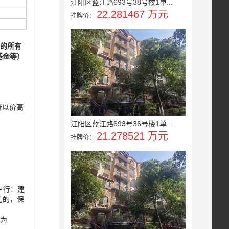
江阳区蓝江路693号38号楼1单...
22.281467 万元
挂牌价：
及的所有
基金等）
者以价高
江阳区蓝江路693号36号楼1单...
21.278521 万元
挂牌价：
；开户行：建
功的，保
账为