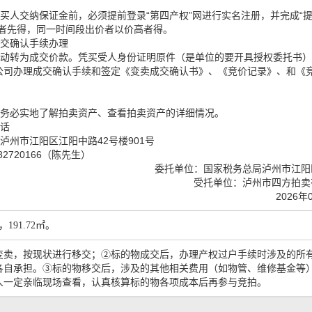
竞买人交纳保证金前，必须提前登录
“第四产权”网进行实名注册，并完成“
者先得，同一时间段出价者以价高者得。
成交确认手续办理
自动转为成交价款。凭买受人身份证明原件（是单位的要开具授权委托书
公司办理成交确认手续和签定《变卖成交确认书》、《竞价记录》、和《
。
前务必实地了解拍卖资产、查看拍卖资产的详细情况。
电话
泸州市江阳区江阳中路42号楼901号
2720166（陈先生）
委托单位：国家税务总局泸州市江阳
受托单位：泸州市四方拍卖
2026年
191.72㎡。
变卖，按现状进行移交；②标的物成交后，办理产权过户手续时涉及的所
各自承担。③标的物移交后，涉及的其他相关费用（如物管、维修基金等
人一定亲临现场查看，认真核算标的物各项成本后再参与竞拍。