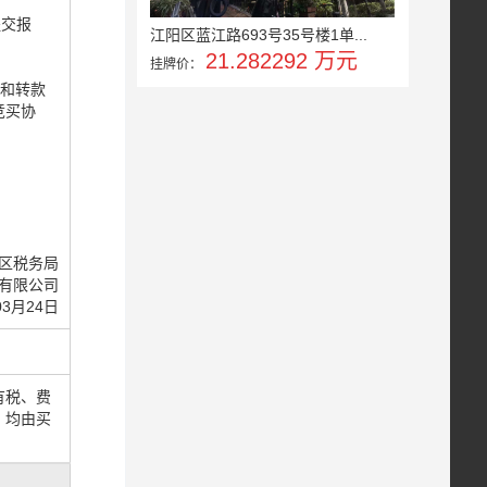
提交报
江阳区蓝江路693号35号楼1单...
21.282292 万元
挂牌价：
）和转款
竞买协
区税务局
有限公司
03月24日
有税、费
）均由买