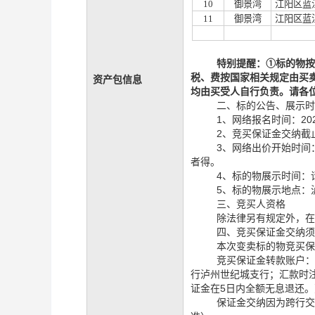
10
御景湾
江阳区蓝
11
御景湾
江阳区蓝
特别提醒：
①
标的物
税、费按国家相关规定由买
资产包信息
均由买受人自行负责
。请各
二、标的公告、展示
1、网络报名时间：202
2、竞买保证金交纳截止
3、网络出价开始时间：
者得。
4、标的物展示时间：
5、标的物展示地点：
三、竞买人资格
除法律另有规定外，
四、竞买保证金交纳
本次变卖标的物竞买
竞买保证金转款账户
行泸州世纪城支行；
汇款时
证金在5日内全额无息退还。
保证金交纳因为跨行