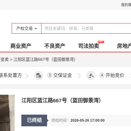
我的
产权交易
商业资产
不良资产
司法拍卖
房地
次变卖
>
江阳区蓝江路667号（蓝田御景湾）
联系处置方
③
交保证金
④
开始竞价
江阳区蓝江路667号（蓝田御景湾）
已终结
终结时间：
2026-05-26 17:00:00