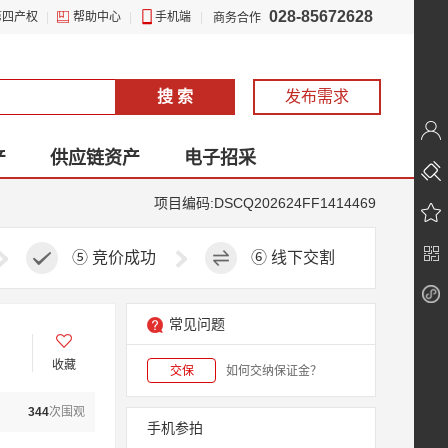
028-85672628
第四产权
|
帮助中心
|
手机端
|
商务合作
搜 索
发布需求
产
供应链资产
电子招采
项目编码:DSCQ202624FF1414469
⑤
竞价成功
⑥
线下交割
常见问题
收藏
交保
如何交纳保证金？
344
次围观
手机参拍