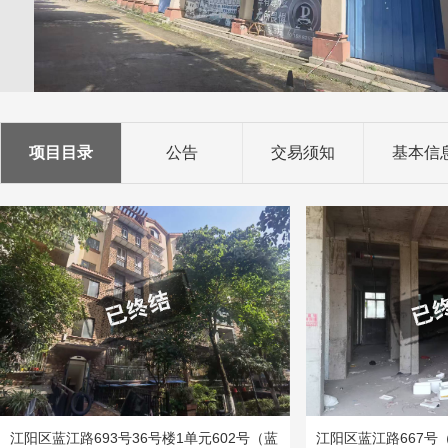
项目目录
公告
交易须知
基本信
江阳区蓝江路693号36号楼1单元602号（蓝
江阳区蓝江路667号