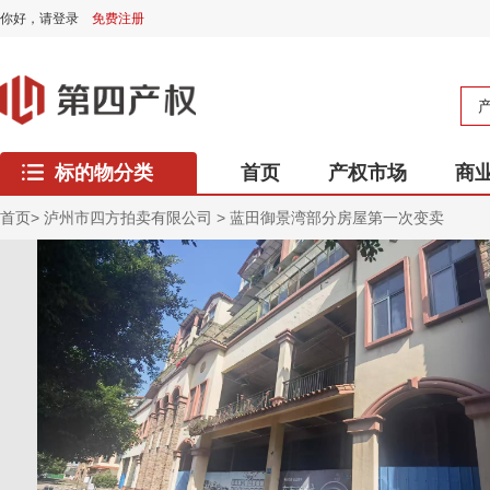
你好，
请登录
免费注册
标的物分类
首页
产权市场
商
西藏专区
首页
>
泸州市四方拍卖有限公司
>
蓝田御景湾部分房屋第一次变卖