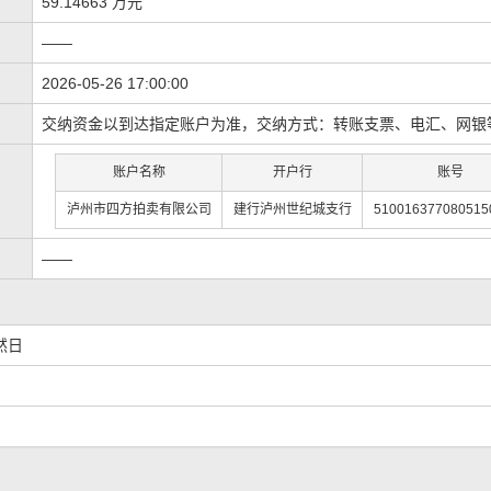
59.14663 万元
——
2026-05-26 17:00:00
交纳资金以到达指定账户为准，交纳方式：转账支票、电汇、网银
账户名称
开户行
账号
泸州市四方拍卖有限公司
建行泸州世纪城支行
510016377080515
——
然日