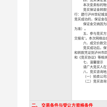
四、竞买保证金
本次变卖标的物
竞买保证金转款
行：建行泸州世纪城
竞买成功的，保证金
保证金交纳因为
为准）。
五、
参与竞买方
交报名”。
本次网络出
六、成交价款交
竞买成功后，保
和转款凭证到泸州市
和《竞买协议》等相
七、温馨提示
请广大竞买人在
八、竞买咨询地
（一）拍卖公司
（二）竞买咨询：
二、 交易条件与受让方资格条件