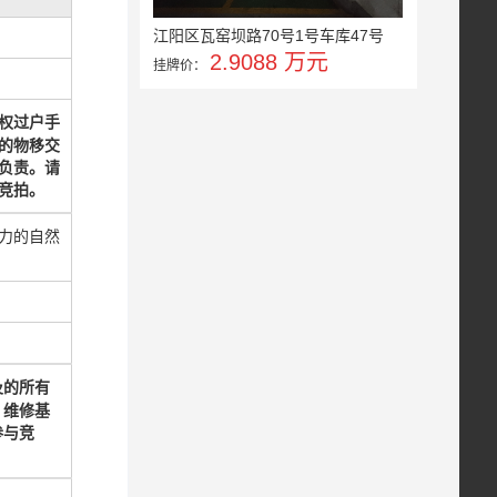
江阳区瓦窑坝路70号1号车库47号
2.9088 万元
挂牌价：
权过户手
的物移交
负责
。请
竞拍。
力的自然
及的所有
、维修基
参与竞