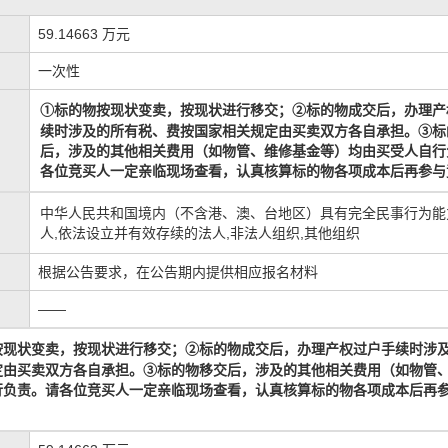
59.14663 万元
一次性
标的物
按现状
变
标的物
成交
后，办理产
①
卖，按现状进行移交；
②
续时涉及的所有税、费按国家相关规定由买卖双方各自承担。
③
标
后，涉及的其他相关费用（如物管、维修基金等）均由买受人自行
各位竞买人一定亲临现场查看，认真核算
标的物
各项成本后再参与
中华人民共和国境内（不含港、澳、台地区）具有完全民事行为能
人,依法设立并有效存续的法人,非法人组织,其他组织
根据公告要求，在公告期内提供相应报名材料
——
按现状
变
标的物
成交
后，办理产权过户手续时涉
卖，按现状进行移交；
②
定由买卖双方各自承担。
③
标的物移交后，涉及的其他相关费用（如物管
行负责
。请各位竞买人一定亲临现场查看，认真核算
标的物
各项成本后再