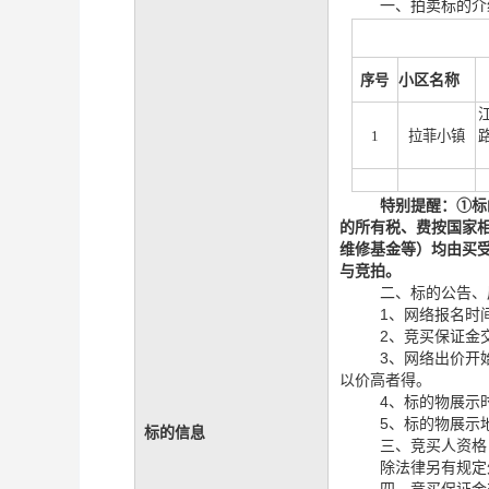
一、拍卖标的介
小区名称
序号
1
拉菲小镇
特别提醒：
①
标
的所有税、费按国家
维修基金等）均由买
与竞拍。
二、标的公告、
1、网络报名时间
2、竞买保证金交
3、网络出价开
以价高者得。
4、标的物展示
5、标的物展示
标的信息
三、竞买人资格
除法律另有规定