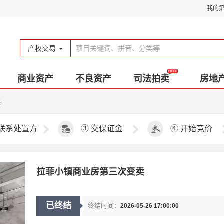
我的
产权交易
商业资产
不良资产
司法拍卖
房地
卖
联系处置方
③
交保证金
④
开始竞价
拉菲小镇商业房第三次变卖
已终结
终结时间：
2026-05-26 17:00:00