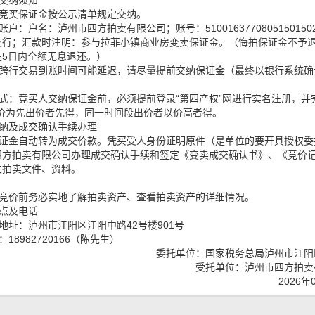
交纳须知
竞买保证金按公示清单规定交纳。
账户：户名：泸州市四方拍卖有限公司；账号：
51001637708051501
支行；
汇款时注明：参与拉菲小镇商业房变卖保证金。（悔拍保证金不予
在5日内全额无息退还。）
跨行交易到账时间可能延迟，请尽量提前交纳保证金（最终以银行系统确
式：竞买人交纳保证金前，必须提前登录
“第四产权”网进行实名注册，并
价为先出价者先得，同一时间段出价者以价高者得。
纳及成交确认手续办理
证金自动转为成交价款。凭买受人身份证明原件（是单位的要开具授权委
四方拍卖有限公司办理成交确认手续和签定《变卖成交确认书》、《竞价
关拍卖文件、资料。
竞价前务必实地了解拍卖资产、查看拍卖资产的详细情况。
点及电话
地址：泸州市江阳区江阳中路42号楼901号
18982720166（陈先生）
委托单位：国家税务总局泸州市江阳
受托单位：泸州市四方拍卖
2026年