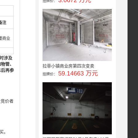
3.0672 万元
挂牌价：
备注
楼商业
时涉及
如物管、
拉菲小镇商业房第四次变卖
本后再参
59.14663 万元
挂牌价：
段竞价者
买。