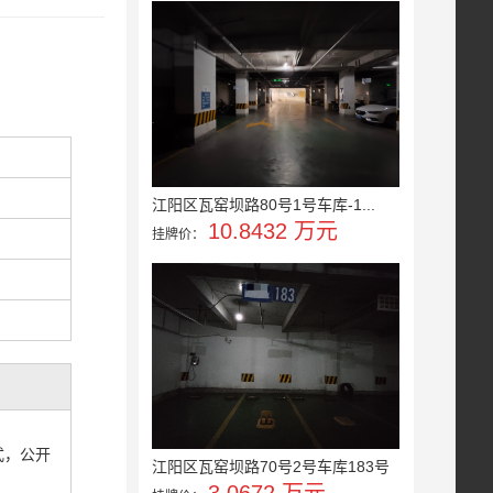
江阳区瓦窑坝路80号1号车库-1...
10.8432 万元
挂牌价：
方式，公开
江阳区瓦窑坝路70号2号车库183号