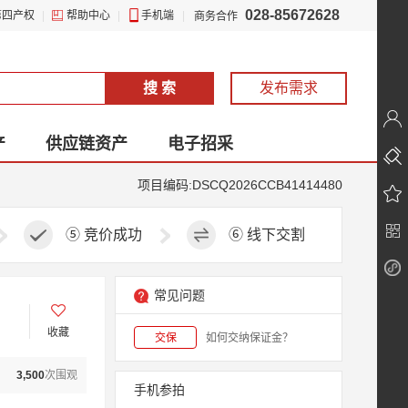
028-85672628
第四产权
|
帮助中心
|
手机端
|
商务合作
搜 索
发布需求
产
供应链资产
电子招采
项目编码:DSCQ2026CCB41414480
⑤
竞价成功
⑥
线下交割
常见问题
收藏
交保
如何交纳保证金？
3,500
次围观
手机参拍