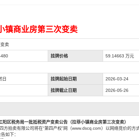
小镇商业房第三次变卖
次变卖
480
挂牌价格
59.14663 万元
然日
挂牌起始日期
2026-03-24
挂牌截止日期
2026-05-26
江阳区税务局一批抵税资产
变卖
公告
（拉菲小镇商业房第三次变卖）
四方拍卖有限公司
将在
“第四产权”网（www.dscq.com）以网络竞价的
公告如下：