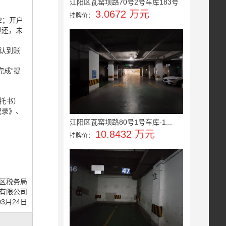
江阳区瓦窑坝路70号2号车库183号
3.0672 万元
挂牌价：
502；开户
退还，未
认到账
完成“提
托书）
记录》、
江阳区瓦窑坝路80号1号车库-1...
10.8432 万元
挂牌价：
区税务局
有限公司
03月24日