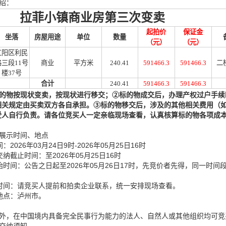
绍：
拉菲小镇商业房第三次变卖
起拍价
保证金
坐落
房屋用途
单位
数量
（元）
（元）
江阳区利民
路三段
11号
商业
平方米
240.41
591466.3
591466.3
二
楼37号
合计
240.41
591466.3
591466.3
的物
按现状
变
卖，按现状进行移交；
②
标的物
成交
后，办理产权过户手续
相关规定由买卖双方各自承担。
③
标的物移交后，涉及的其他相关费用（
受人自行负责
。请各位竞买人一定亲临现场查看，认真核算
标的物
各项成
展示时间、地点
：2026年03月24
日
9时-202
6年05月25日16时
纳截止时间：至2026年05月25日16时
始时间：公告之日起至2026年05月26日17时，先竞价者先得，同一时间
时间：请竞买人提前和拍卖企业联系，统一安排现场查看。
地点：泸州市。
外，在中国境内具备完全民事行为能力的法人、自然人或其他组织均可竞