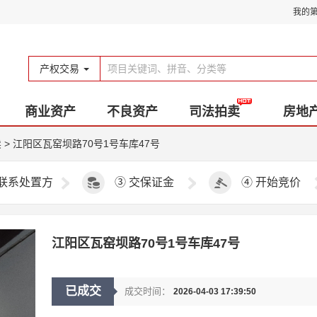
我的
产权交易
商业资产
不良资产
司法拍卖
房地
卖
>
江阳区瓦窑坝路70号1号车库47号
联系处置方
③
交保证金
④
开始竞价
江阳区瓦窑坝路70号1号车库47号
已成交
成交时间：
2026-04-03 17:39:50