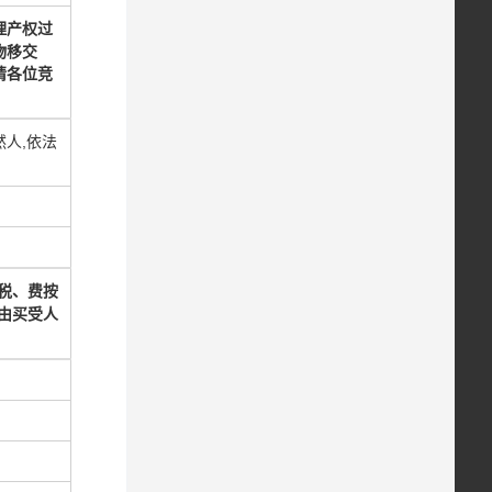
理产权过
物移交
请各位竞
人,依法
税、费按
由买受人