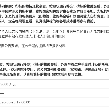
标的物
按现状
变
标的物
成交
后，办
特别提醒：
①
卖，按现状进行移交；
②
户手续时涉及的所有税、费按国家相关规定由买卖双方各自承担。
③
标的
后，涉及的其他相关费用（如物管、维修基金等）均由买受人自行负责
。
买人一定亲临现场查看，认真核算
标的物
各项成本后再参与竞拍。
中华人民共和国境内（不含港、澳、台地区）具有完全民事行为能力的自然
设立并有效存续的法人,非法人组织,其他组织
根据公告要求，在公告期内提供相应报名材料
——
标的物
成交
后，办理产权过户手续时涉及的所有
卖，按现状进行移交；
②
承担。
③
标的物移交后，涉及的其他相关费用（如物管、维修基金等）均
亲临现场查看，认真核算
标的物
各项成本后再参与竞拍。
.9088 万元
——
026-05-26 17:00:00