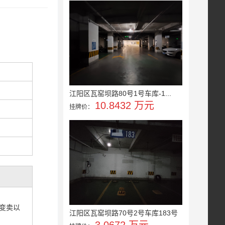
江阳区瓦窑坝路80号1号车库-1...
10.8432 万元
挂牌价：
变卖以
江阳区瓦窑坝路70号2号车库183号