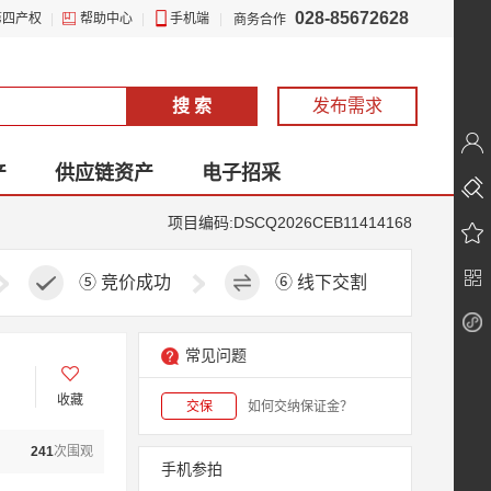
028-85672628
第四产权
|
帮助中心
|
手机端
|
商务合作
搜 索
发布需求
产
供应链资产
电子招采
项目编码:DSCQ2026CEB11414168
⑤
竞价成功
⑥
线下交割
常见问题
收藏
交保
如何交纳保证金？
241
次围观
手机参拍