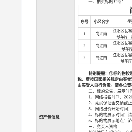
一、拍卖标的介绍：
序号
小区名字
坐
江阳区瓦窑
1
尚江南
号车库-1
江阳区瓦窑
2
尚江南
号车库
江阳区瓦窑
3
尚江南
号车库
特别提醒：
①
标的物
按
税、费按国家相关规定由买卖
由买受人自行负责
。请各位竞
二、标的公告、展示时
1、网络报名时间：2026
2、竞买保证金交纳截止时
3、网络出价开始时间：
4、标的物展示时间：
资产包信息
5、标的物展示地点：
三、竞买人资格