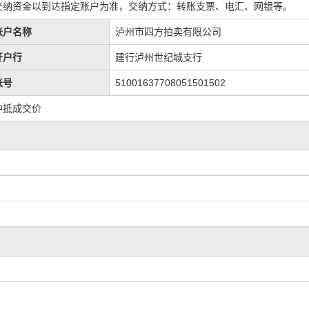
交纳资金以到达指定账户为准，交纳方式：转账支票、电汇、网银等。
账户名称
泸州市四方拍卖有限公司
开户行
建行泸州世纪城支行
账号
51001637708051501502
冲抵成交价