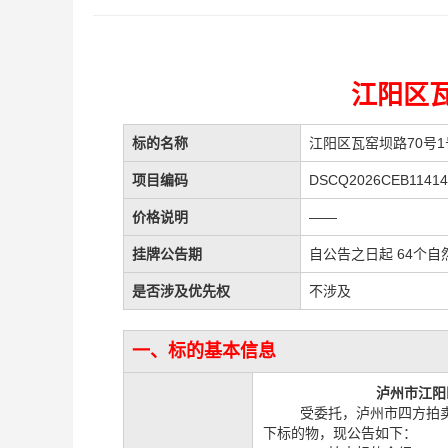
江阳区瓦
标的名称
江阳区瓦窑坝路70号1
项目编码
DSCQ2026CEB11414
价格说明
——
挂牌公告期
自公告之日起 64个自
是否涉及优先权
不涉及
一、标的基本信息
泸州市江阳
受委托，泸州市四方拍
下标的物，现公告如下：