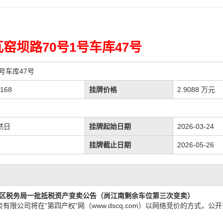
窑坝路70号1号车库47号
号车库47号
168
挂牌价格
2.9088 万元
然日
挂牌起始日期
2026-03-24
挂牌截止日期
2026-05-26
区税务局一批抵税资产
变卖
公告
（尚江南剩余车位第三次变卖）
卖有限公司
将在
“第四产权”网（www.dscq.com）以网络竞价的方式，公开