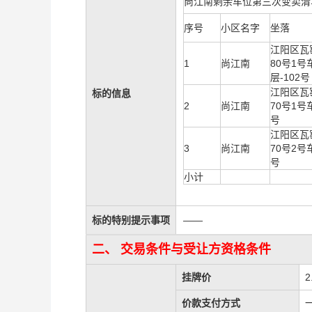
尚江南剩余车位第三次变卖清
序号
小区名字
坐落
江阳区瓦
1
尚江南
80号1号
层-102号
江阳区瓦
标的信息
2
尚江南
70号1号
号
江阳区瓦
3
尚江南
70号2号
号
小计
标的特别提示事项
——
二、 交易条件与受让方资格条件
挂牌价
2
价款支付方式