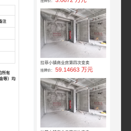
3.0672 万元
挂牌价：
备注
拉菲小镇商业房第四次变卖
59.14663 万元
挂牌价：
的所有
金等）均