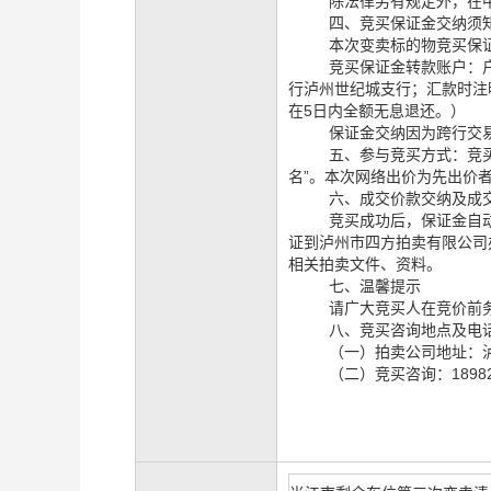
除法律另有规定外，在
四、竞买保证金交纳须
本次变卖标的物竞买保
竞买保证金转款账户：
行泸州世纪城支行；
汇款时注
在5日内全额无息退还。）
保证金交纳因为跨行交
五、
参与竞买方式：竞
名”。
本次网络出价为先出价
六、成交价款交纳及成
竞买成功后，保证金自
证到泸州市四方拍卖有限公司
相关拍卖文件、资料。
七、温馨提示
请广大竞买人在竞价前
八、竞买咨询地点及电
（一）拍卖公司地址：泸
（二）竞买咨询：18982