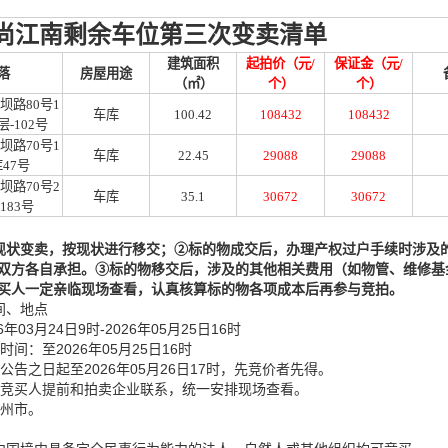
尚江南剩余车位第三次变卖清单
建筑面积
起拍价（元
/
保证金（元
/
落
房屋用途
（㎡）
个）
个）
坝路
80号1
车库
100.42
108432
108432
层-102号
坝路
70号1
车库
22.45
29088
29088
47号
坝路
70号2
车库
35.1
30672
30672
183号
现状
变
卖，按现状进行移交；
②
标的物
成交
后，办理产权过户手续时涉及
双方各自承担。
③
标的物移交后，涉及的其他相关费用（如物管、维修基
买人一定亲临现场查看，认真核算
标的物
各项成本后再参与竞拍。
间、地点
年03月24
日
9时-202
6年05月25日16时
间：至2026年05月25日16时
公告之日起至2026年05月26日17时，先竞价者先得。
请竞买人提前和拍卖企业联系，统一安排现场查看。
泸州市。