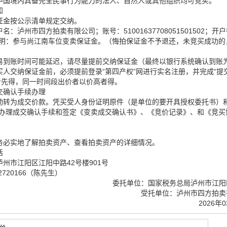
中国境内具备完全民事行为能力的法人、自然人或其他组织均可竞买。
知
证金按公示清单规定交纳。
户名：泸州市四方拍卖有限公司；账号：
51001637708051501502；
明：参与尚江南车位变卖保证金。（悔拍保证金不予退还，未竞买成功的
易到账时间可能延迟，请尽量提前交纳保证金（最终以银行系统确认到账
买人交纳保证金前，必须提前登录
“第四产权”网进行实名注册，并完成“提
者先得，同一时间段出价者以价高者得。
交确认手续办理
动转为成交价款。凭买受人身份证明原件（是单位的要开具授权委托书）
办理成交确认手续和签定《变卖成交确认书》、《竞价记录》、和《竞买
务必实地了解拍卖资产、查看拍卖资产的详细情况。
话
州市江阳区江阳中路42号楼901号
720166（陈先生）
委托单位：国家税务总局泸州市江阳
受托单位：泸州市四方拍卖
2026年