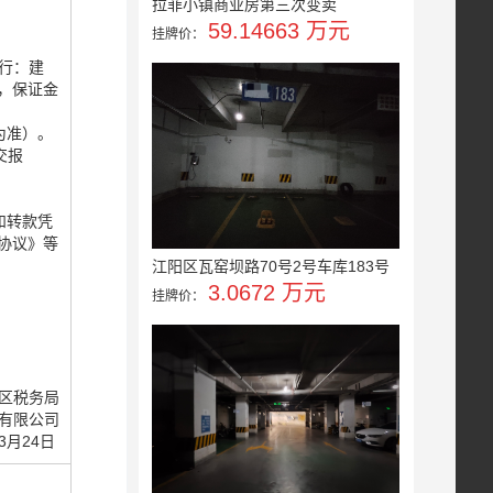
拉菲小镇商业房第三次变卖
59.14663 万元
挂牌价：
开户行：建
，保证金
为准）。
交报
和转款凭
协议》等
江阳区瓦窑坝路70号2号车库183号
3.0672 万元
挂牌价：
区税务局
有限公司
03月24日