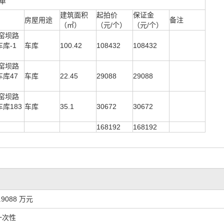
单
建筑面积
起拍价
保证金
房屋用途
备注
（㎡）
（元/个）
（元/个）
窑坝路
车库-1
车库
100.42
108432
108432
窑坝路
车库47
车库
22.45
29088
29088
窑坝路
车库183
车库
35.1
30672
30672
168192
168192
.9088 万元
一次性