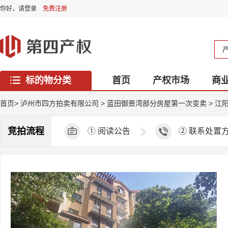
你好，
请登录
免费注册
标的物分类
首页
产权市场
商
西藏专区
首页
>
泸州市四方拍卖有限公司
>
蓝田御景湾部分房屋第一次变卖
>
江阳
竞拍流程
①
阅读公告
②
联系处置