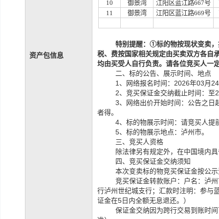
10
御景湾
江阳区蓝江路
667号
11
御景湾
江阳区蓝江路
669号
特别提醒：
①
标的物
按现状
变
卖，
税、费按国家相关规定由买卖双方各自
资产包信息
均由买受人自行负责
。请各位竞买人一
二、标的公告、展示时间、地点
1、网络报名时间：2026年03月2
2、竞买保证金交纳截止时间：至202
3、网络出价开始时间：公告之日起
者得。
4、标的物展示时间：请竞买人提
5、标的物展示地点：泸州市。
三、竞买人资格
除法律另有规定外，在中国境内具
四、竞买保证金交纳须知
本次变卖标的物竞买保证金按公示
竞买保证金转款账户：户名：泸州
行泸州世纪城支行；
汇款时注明：参与
证金在5日内全额无息退还。）
保证金交纳因为跨行交易到账时间