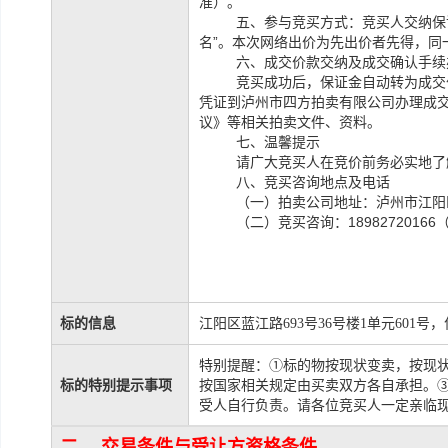
准）。
五、
参与竞买方式：竞买人交纳保
名”。
本次网络出价为先出价者先得，同
六、成交价款交纳及成交确认手续
竞买成功后，保证金自动转为成交
凭证到泸州市四方拍卖有限公司办理成
议》等相关拍卖文件、资料。
七、温馨提示
请广大竞买人在竞价前务必实地了
八、竞买咨询地点及电话
（一）拍卖公司地址：泸州市江阳区
（二）竞买咨询：1898272016
标的信息
江阳区蓝江路
693号36号楼1单元601号，
特别提醒：①标的物按现状变卖，按现
标的特别提示事项
按国家相关规定由买卖双方各自承担。
受人自行负责。请各位竞买人一定亲临
二、 交易条件与受让方资格条件