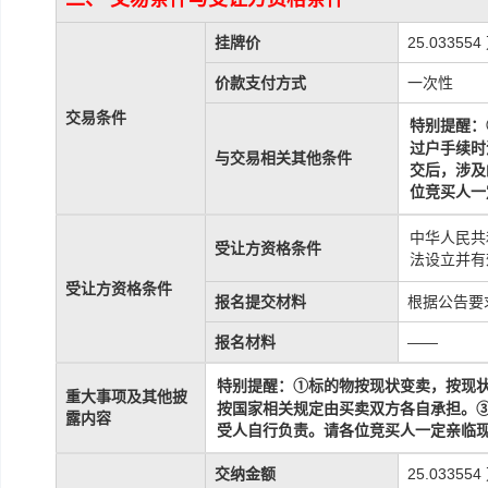
挂牌价
25.03355
价款支付方式
一次性
交易条件
特别提醒：
过户手续时
与交易相关其他条件
交后，涉及
位竞买人一
中华人民共
受让方资格条件
法设立并有
受让方资格条件
报名提交材料
根据公告要
报名材料
——
标的物
按现状
变
特别提醒：
①
卖，按现
重大事项及其他披
按国家相关规定由买卖双方各自承担。
露内容
受人自行负责
。请各位竞买人一定亲临
交纳金额
25.03355