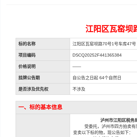
江阳区瓦窑坝路
标的名称
江阳区瓦窑坝路70号1号车库47号
项目编码
DSCQ20252F441365384
价格说明
——
挂牌公告期
自公告之日起 64个自然日
是否涉及优先权
不涉及
一、标的基本信息
泸州市江阳区税务
受委托，泸州市四方拍卖有
变卖以下标的物，现公告如下：