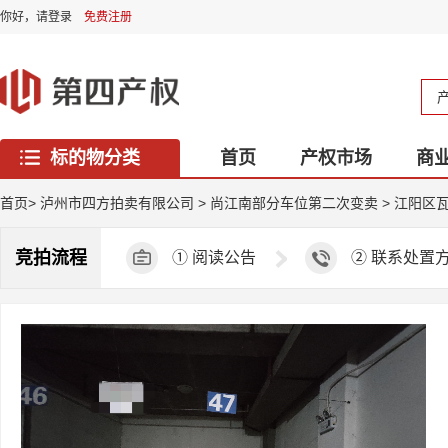
你好，
请登录
免费注册
标的物分类
首页
产权市场
商
西藏专区
首页
>
泸州市四方拍卖有限公司
>
尚江南部分车位第二次变卖
>
江阳区瓦
竞拍流程
①
阅读公告
②
联系处置