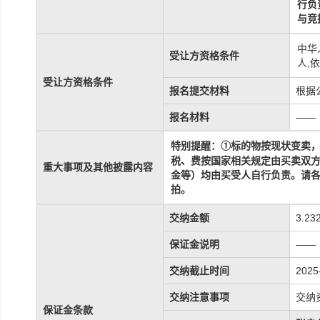
行负
与竞
中华
受让方资格条件
人,
受让方资格条件
报名提交材料
根据
报名材料
——
标的物
按现状
变
特别提醒：
①
卖
税、费按国家相关规定由买卖双
重大事项及其他披露内容
金等）均由买受人自行负责
。请
拍。
交纳金额
3.23
保证金说明
——
交纳截止时间
2025
交纳注意事项
交纳
保证金条款