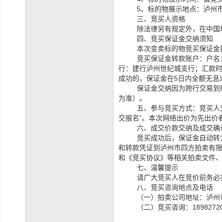
5、标的物展示地点：泸州
三、竞买人资格
除法律另有规定外，在中国
四、竞买保证金交纳须知
本次变卖标的物竞买保证金
竞买保证金转款账户：户名
行：建行泸州世纪城支行；
汇款
成功的，保证金在5日内全额无息
保证金交纳因为跨行交易到
为准）。
五、
参与竞买方式：竞买人
交报名”。
本次网络出价为先出价
六、成交价款交纳及成交确
竞买成功后，保证金自动转
和转款凭证到泸州市四方拍卖有
和《竞买协议》等相关拍卖文件
七、温馨提示
请广大竞买人在竞价前务必
八、竞买咨询地点及电话
（一）拍卖公司地址：泸州市
（二）竞买咨询：1898272