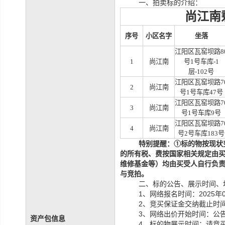
一、拍卖标的介绍：
尚江南
序号
小区名字
坐落
江阳区瓦窑坝路
8
1
尚江南
号1号车库-1
层-102号
江阳区瓦窑坝路
7
2
尚江南
号1号车库47号
江阳区瓦窑坝路
7
3
尚江南
号1号车库9号
江阳区瓦窑坝路
7
4
尚江南
号2号车库183号
特别提醒：
①
标的物
按现状
的所有税、费按国家相关规定由
维修基金等）均由买受人自行负
与竞拍。
二、标的公告、展示时间、
1、网络报名时间：2025年0
2、竞买保证金交纳截止时间：
3、网络出价开始时间：公告
资产包信息
4、标的物展示时间：请竞